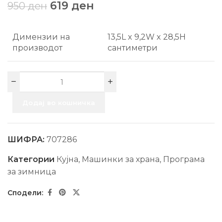
619
ден
950
ден
Димензии на
13,5L x 9,2W x 28,5H
производот
сантиметри
Додај во кошничка
ШИФРА:
707286
Категории
Кујна
,
Машинки за храна
,
Програма
за зимница