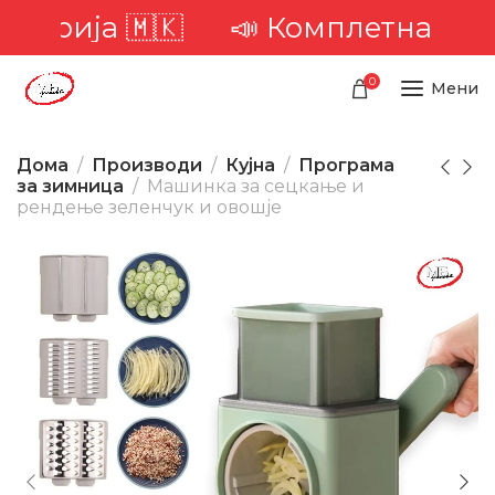
орија 🇲🇰
📣 Комплетна достав
0
Мени
Дома
Производи
Кујна
Програма
за зимница
Машинка за сецкање и
рендење зеленчук и овошје
-35%