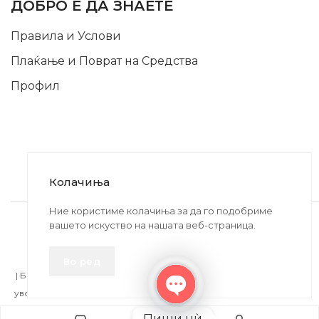
ДОБРО Е ДА ЗНАЕТЕ
Правила и Услови
Плаќање и Поврат на Средства
Профил
Колачиња
2020-2024 © MB DISKONT. Изработено од
Ние користиме колачиња за да го подобриме
вашето искуство на нашата веб-страница.
БРАМИТ ДООЕЛ
Прикажените цени се со вклучен ДДВ
Во ред
| БРАЌА МИНКОВИ 57, 2400 СТРУМИЦА | ДПТУ
БРАМИТ
ДООЕЛ
увоз-извоз Струмица Д.Б.: MK4027005146330 | ЕМБС: 6030530 |
Open
Пиши нѝ
chaty