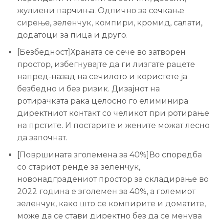
жулиени парчиња. Одлично за сечкање
сирење, зеленчук, компири, кромид, салати,
додатоци за пица и друго.
[Безбедност]Храната се сече во затворен
простор, избегнувајте да ги лизгате рацете
напред-назад на сечилото и користете ја
безбедно и без ризик. Дизајнот на
ротирачката рака целосно го елиминира
директниот контакт со челикот при ротирање
на прстите. И постарите и жените можат лесно
да започнат.
[Површината зголемена за 40%]Во споредба
со стариот ренде за зеленчук,
новонадградениот простор за складирање во
2022 година е зголемен за 40%, а големиот
зеленчук, како што се компирите и доматите,
може да се стави директно без да се менува