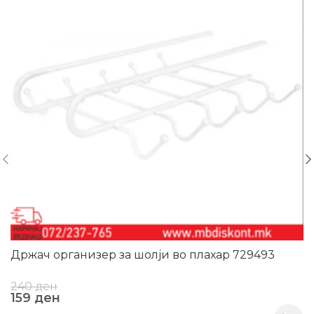
Држач организер за шолји во плахар 729493
240
ден
159
ден