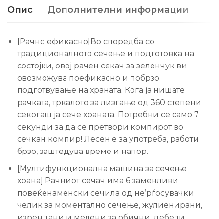
Опис
Дополнителни информации
[Рачно ефикасно]Во споредба со
традиционалното сечење и подготовка на
состојки, овој рачен секач за зеленчук ви
овозможува поефикасно и побрзо
подготвување на храната. Кога ја нишате
рачката, тркалото за лизгање од 360 степени
секогаш ја сече храната. Потребни се само 7
секунди за да се претвори компирот во
сечкан компир! Лесен е за употреба, работи
брзо, заштедува време и напор.
[Мултифункционална машина за сечење
храна] Рачниот сечач има 6 заменливи
повеќенаменски сечила од не’рѓосувачки
челик за моментално сечење, жулиенирани,
изрендани и мелени за обични, дебели,