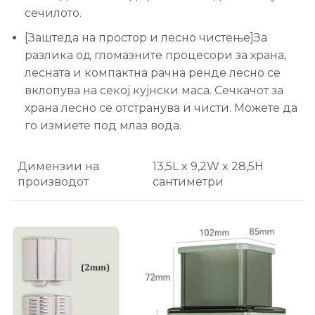
сечилото.
[Заштеда на простор и лесно чистење]За
разлика од гломазните процесори за храна,
лесната и компактна рачна ренде лесно се
вклопува на секој кујнски маса. Сечкачот за
храна лесно се отстранува и чисти. Можете да
го измиете под млаз вода.
Димензии на
13,5L x 9,2W x 28,5H
производот
сантиметри