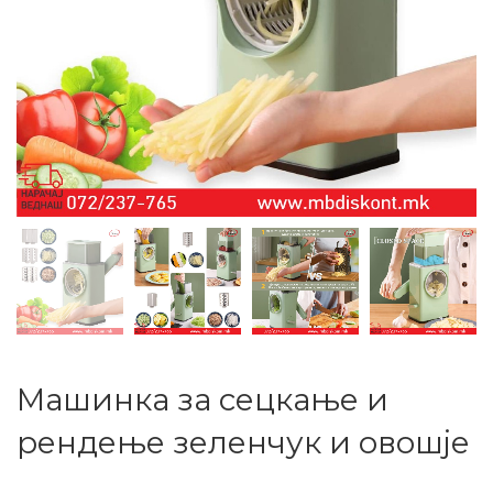
Машинка за сецкање и
рендење зеленчук и овошје