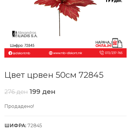
Цвет црвен 50см 72845
199
ден
276
ден
Продадено!
ШИФРА:
72845