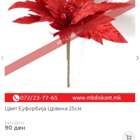
ПРОДАДЕНО!
Цвет Еуфорбија Црвена 25см
140
ден
90
ден