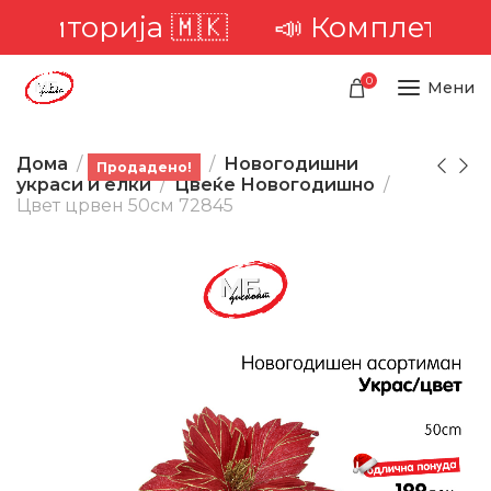
територија 🇲🇰
📣 Комплетна до
0
Мени
Дома
Производи
Новогодишни
Продадено!
украси и елки
Цвеќе Новогодишно
Цвет црвен 50см 72845
-28%