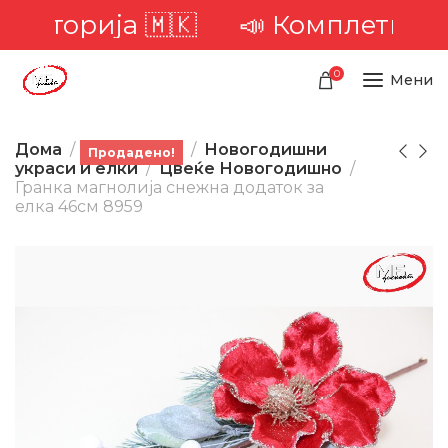
ериторија 🇲🇰
📣 Комплетна дос
0
Мени
Дома
Производи
Новогодишни
Продадено!
украси и елки
Цвеќе Новогодишно
Гранка магнолија снежна додаток за
елка 46см 8959
-49%