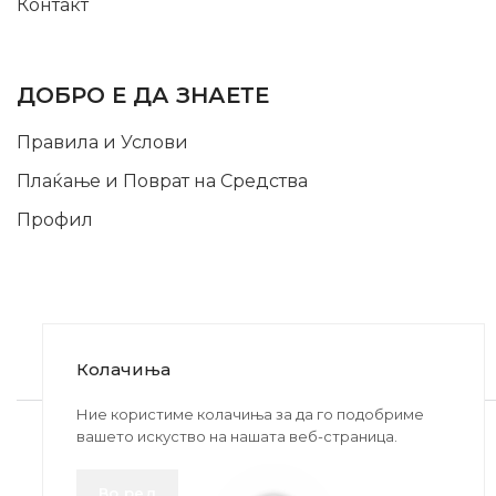
Контакт
INFORMATION
ДОБРО Е ДА ЗНАЕТЕ
Правила и Услови
Плаќање и Поврат на Средства
Профил
Колачиња
2020-2024 © MB DISKONT. Изработено од
Ние користиме колачиња за да го подобриме
вашето искуство на нашата веб-страница.
БРАМИТ ДООЕЛ
Прикажените цени се со вклучен ДДВ
Во ред