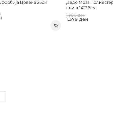
уфорбија Црвена 25см
Дедо Мраз Полиестер
плиш 14*28см
н
1.900
ден
н
1.379
ден