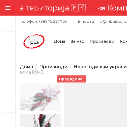
та територија 🇲🇰
📣 Комплетн
Телефон: +389 72 237 765
Е-пошта: info@mbdiskont
Дома
За нас
Производи
Ко
Дома
Производи
Новогодишни украси
елка 8943
Продадено!
-47%