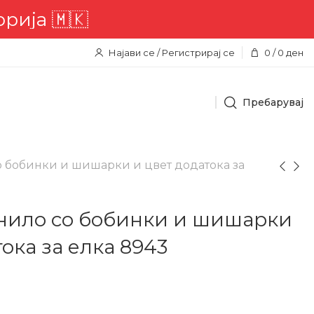
ја 🇲🇰
Најави се / Регистрирај се
0
/
0
ден
Пребарувај
о бобинки и шишарки и цвет додатока за
енило со бобинки и шишарки
ока за елка 8943