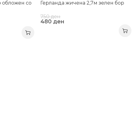
 обложен со
Герланда жичена 2,7м зелен бор
750
ден
480
ден