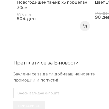
Новогодишен тањир х3 порцелан
Цвет Е
30см
140
де
575
ден
90
де
504
ден
Претплати се за Е-новости
Зачлени се за да ги добиваш најновите
промоции и попусти!
ПРИЈАВИ СЕ