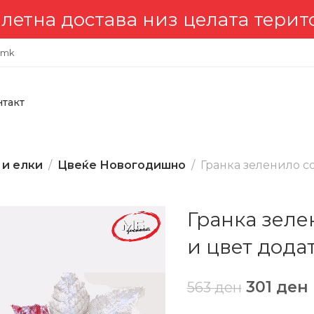
а достава низ целата територи
.mk
нтакт
 и елки
Цвеќе Новогодишно
Гранка зеленило с
Гранка зел
и цвет додат
301
ден
563
ден