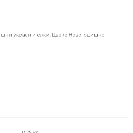
шни украси и елки
,
Цвеќе Новогодишно
0,25 кг