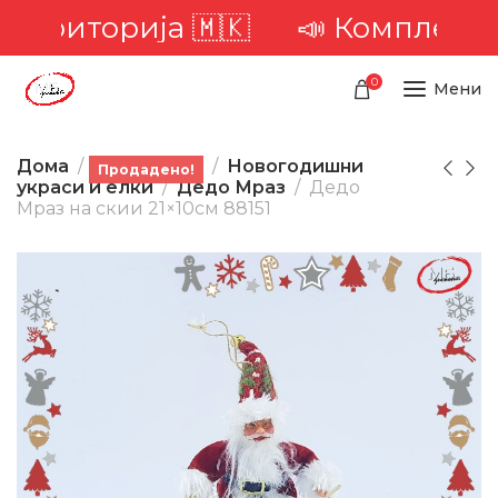
 територија 🇲🇰
📣 Комплетна д
0
Мени
Дома
Производи
Новогодишни
Продадено!
украси и елки
Дедо Мраз
Дедо
Мраз на скии 21×10см 88151
-48%