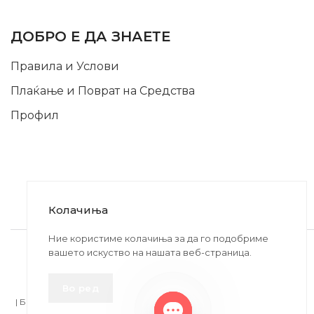
INFORMATION
ДОБРО Е ДА ЗНАЕТЕ
Правила и Услови
Плаќање и Поврат на Средства
Профил
Колачиња
2020-2024 © MB DISKONT. Изработено од
Ние користиме колачиња за да го подобриме
вашето искуство на нашата веб-страница.
БРАМИТ ДООЕЛ
Прикажените цени се со вклучен ДДВ
Во ред
| БРАЌА МИНКОВИ 57, 2400 СТРУМИЦА | ДПТУ
БРАМИТ
ДООЕЛ