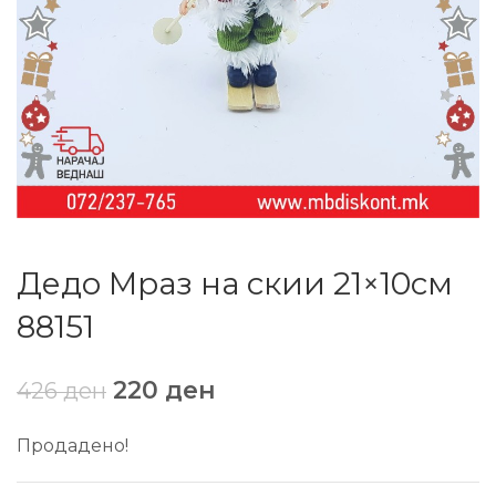
Дедо Мраз на скии 21×10см
88151
220
ден
426
ден
Продадено!