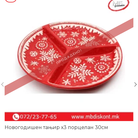
ПРОДАДЕНО!
Новогодишен тањир х3 порцелан 30см