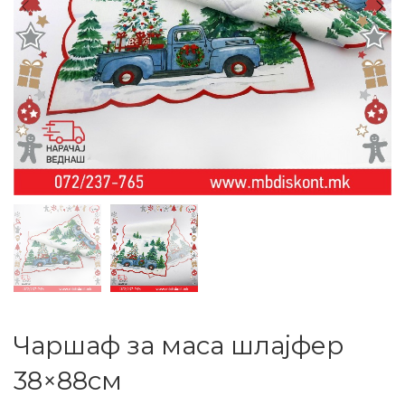
Чаршаф за маса шлајфер
38×88см