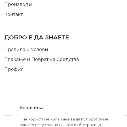
Производи
Контакт
INFORMATION
ДОБРО Е ДА ЗНАЕТЕ
Правила и Услови
Плаќање и Поврат на Средства
Профил
Колачиња
2020-2024 © MB DISKONT. Изработено од
Ние користиме колачиња за да го подобриме
вашето искуство на нашата веб-страница.
БРАМИТ ДООЕЛ