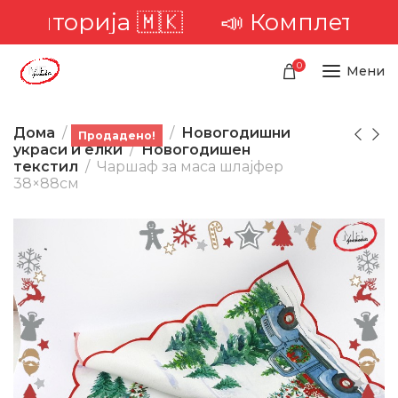
територија 🇲🇰
📣 Комплетна до
0
Мени
Дома
Производи
Новогодишни
Продадено!
украси и елки
Новогодишен
текстил
Чаршаф за маса шлајфер
38×88см
-53%