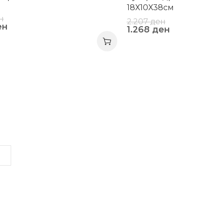
18Х10Х38см
н
2.207
ден
ен
1.268
ден
LINKS
INFORMATION