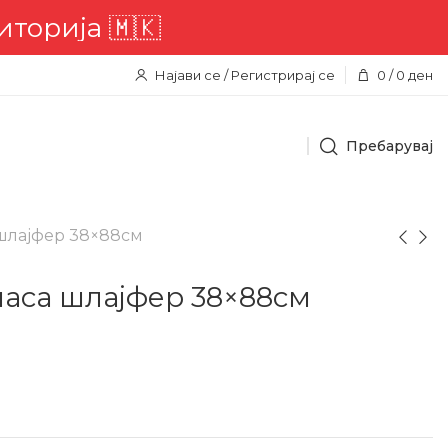
ија 🇲🇰
Најави се / Регистрирај се
0
/
0
ден
Пребарувај
шлајфер 38×88см
аса шлајфер 38×88см