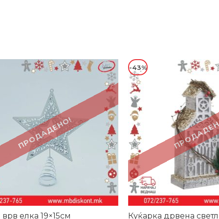
-43%
ПРОДАДЕНО!
ПРОДАДЕН
 врв елка 19×15см
Куќарка дрвена свет