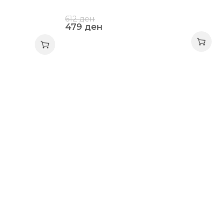
612
ден
479
ден