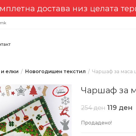
тна достава низ целата територ
.mk
нтакт
 и елки
Новогодишен текстил
Чаршаф за маса 
Чаршаф за м
119
ден
254
ден
Продадено!