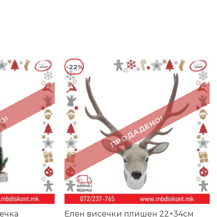
-22%
О!
ПРОДАДЕНО!
лечка
Елен висечки плишен 22×34см