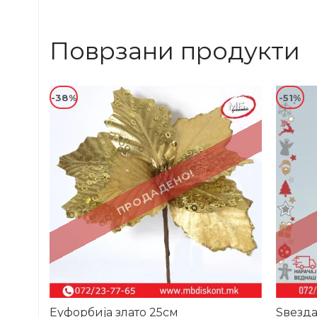
Поврзани продукти
-38%
-51%
ПРОДАДЕНО!
Еуфорбија злато 25см
Ѕвезда