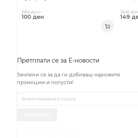
160
ден
306
де
100
ден
149
д
Претплати се за Е-новости
Зачлени се за да ги добиваш најновите
промоции и попусти!
ПРИЈАВИ СЕ
USEFUL 