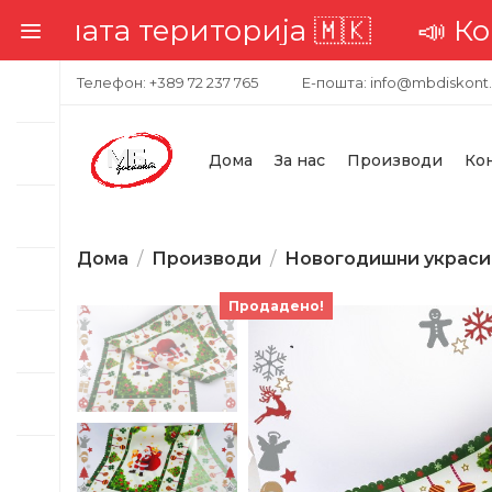
лата територија 🇲🇰
📣 Компле
Телефон: +389 72 237 765
Е-пошта: info@mbdiskont
Дома
За нас
Производи
Ко
Дома
Производи
Новогодишни украси
Продадено!
-53%