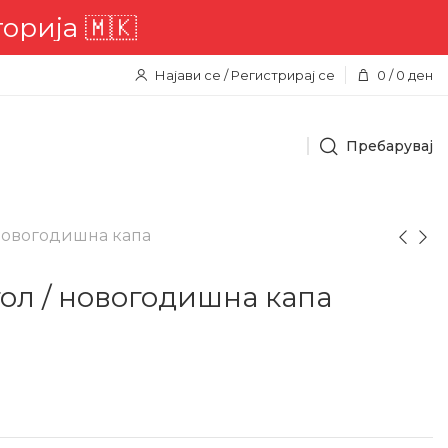
а 🇲🇰
Најави се / Регистрирај се
0
/
0
ден
Пребарувај
 новогодишна капа
тол / новогодишна капа