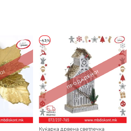
-43%
О!
ПРОДАДЕНО!
Куќарка дрвена светлечка