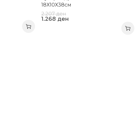
18Х10Х38см
2.207
ден
1.268
ден