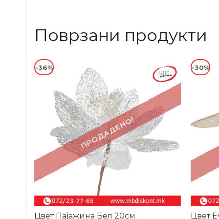
Поврзани продукти
-36%
-30%
ПРОДАДЕНО!
Цвет Пајажина Бел 20см
Цвет Е