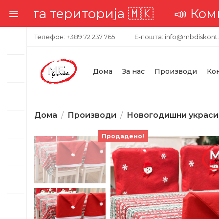
та територија 🇲🇰
📣 Комплетн
Телефон: +389 72 237 765
Е-пошта: info@mbdiskont
Дома
За нас
Производи
Ко
Дома
Производи
Новогодишни украси
Продадено!