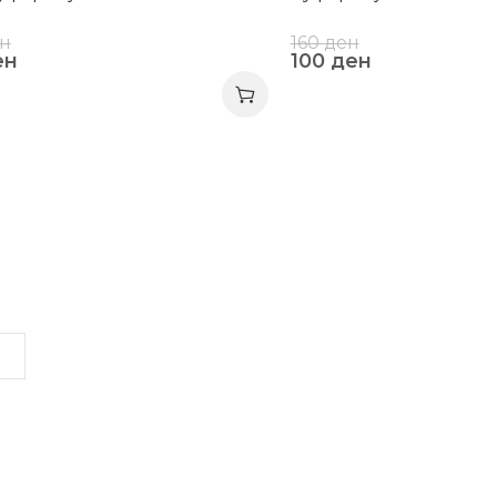
н
160
ден
ен
100
ден
LINKS
INFORMATION