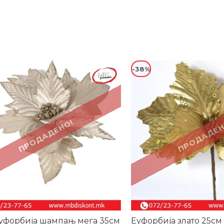
-38%
ПРОДАДЕНО!
ПРОДАДЕН
уфорбија шампањ мега 35см
Еуфорбија злато 25см