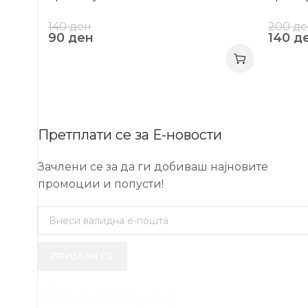
140
ден
200
де
90
ден
140
д
Претплати се за Е-новости
Зачлени се за да ги добиваш најновите
промоции и попусти!
ПРИЈАВИ СЕ
USEFUL 