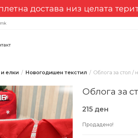
а достава низ целата териториј
.mk
нтакт
 и елки
Новогодишен текстил
Облога за стол /
Облога за с
215
ден
Продадено!