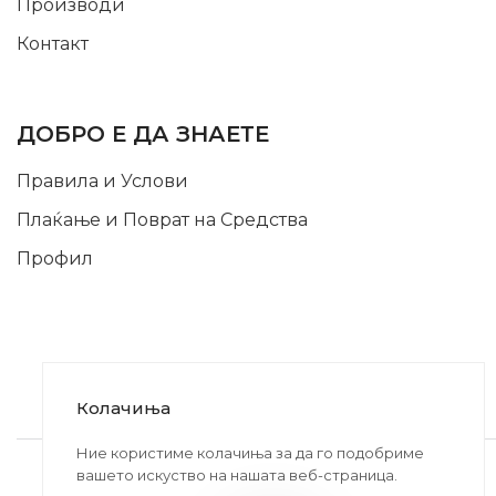
Производи
Контакт
INFORMATION
ДОБРО Е ДА ЗНАЕТЕ
Правила и Услови
Плаќање и Поврат на Средства
Профил
Колачиња
2020-2024 © MB DISKONT. Изработено од
Ние користиме колачиња за да го подобриме
вашето искуство на нашата веб-страница.
БРАМИТ ДООЕЛ