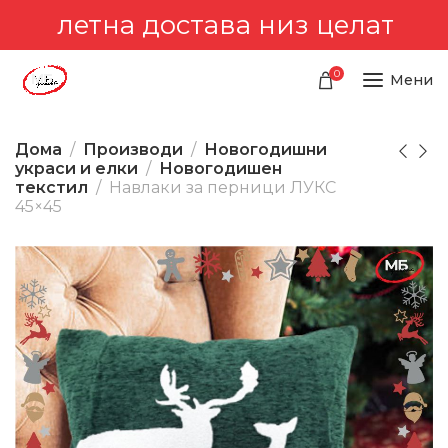
на достава низ целата територ
0
Мени
Дома
Производи
Новогодишни
украси и елки
Новогодишен
текстил
Навлаки за перници ЛУКС
45×45
-0%