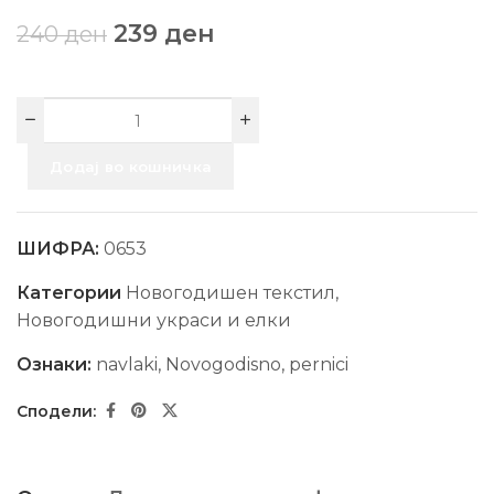
239
ден
240
ден
Додај во кошничка
ШИФРА:
0653
Категории
Новогодишен текстил
,
Новогодишни украси и елки
Ознаки:
navlaki
,
Novogodisno
,
pernici