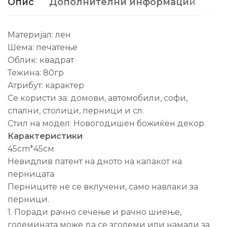
Опис
Дополнителни информации
Материјал: лен
Шема: печатење
Облик: квадрат
Тежина: 80гр
Атрибут: карактер
Се користи за: домови, автомобили, софи,
спални, столици, перници и сл.
Стил на модел: Новогодишен божиќен декор
Карактеристики
45cm*45см
Невидлив патент на дното на капакот на
перницата
Перниците не се вклучени, само навлаки за
перници.
1. Поради рачно сечење и рачно шиење,
големината може да се зголеми или намали за