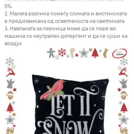
5%.
2. Малата разлика помеѓу сликата и вистинската
е предизвикана од осветленоста на светлината
3. Навлаката за перница може да се пере во
машина со неутрален детергент и да се суши на
воздух