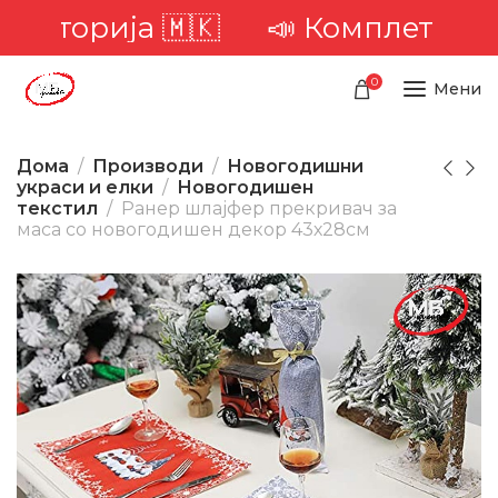
иторија 🇲🇰
📣 Комплетна доста
0
Мени
Дома
Производи
Новогодишни
украси и елки
Новогодишен
текстил
Ранер шлајфер прекривач за
маса со новогодишен декор 43х28см
-1%