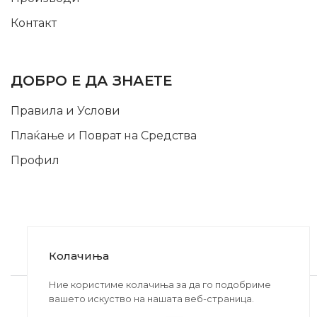
Контакт
INFORMATION
ДОБРО Е ДА ЗНАЕТЕ
Правила и Услови
Плаќање и Поврат на Средства
Профил
Колачиња
2020-2024 © MB DISKONT. Изработено од
Ние користиме колачиња за да го подобриме
вашето искуство на нашата веб-страница.
БРАМИТ ДООЕЛ