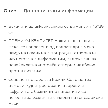
Опис
Дополнителни информации
Божиќни шлајфери, секоја со димензии 43*28
см
ПРЕМИУМ КВАЛИТЕТ: Нашите постелки за
мека се направени од водоотпорна мека
памучна ткаенина и природна , отпорна на
нечистотија и деформации, издржливи за
повеќекратна употреба, отпорни на абење
против лизгање.
Совршен подарок за Божиќ. Совршен за
домови, кујни, ресторани, дворови и
кафулиња, а божиќните патосници се
погодни за различни стилови на трпезариски
маси.