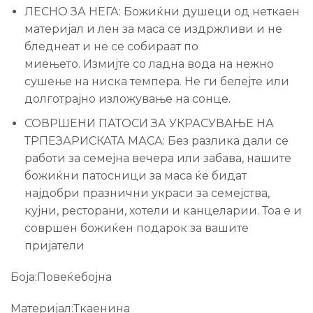
ЛЕСНО ЗА НЕГА: Божиќни душеци од неткаен
материјал и лен за маса се издржливи и не
бледнеат и не се собираат по
миењето. Измијте со ладна вода на нежно
сушење на ниска темпера. Не ги белејте или
долготрајно изложување на сонце.
СОВРШЕНИ ПАТОСИ ЗА УКРАСУВАЊЕ НА
ТРПЕЗАРИСКАТА МАСА: Без разлика дали се
работи за семејна вечера или забава, нашите
божиќни патосници за маса ќе бидат
најдобри празнични украси за семејства,
кујни, ресторани, хотели и канцеларии. Тоа е и
совршен божиќен подарок за вашите
пријатели
Боја:Повеќебојна
Материјал:Ткаенина