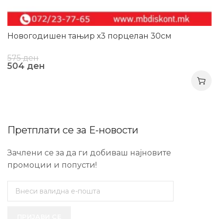
Новогодишен тањир х3 порцелан 30см
575
ден
504
ден
Претплати се за Е-новости
Зачлени се за да ги добиваш најновите
промоции и попусти!
ПРИЈАВИ СЕ