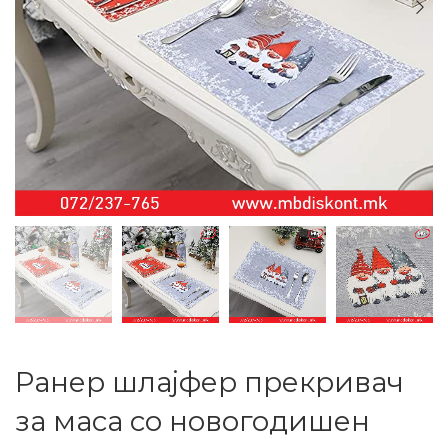
Ранер шлајфер прекривач
за маса со новогодишен