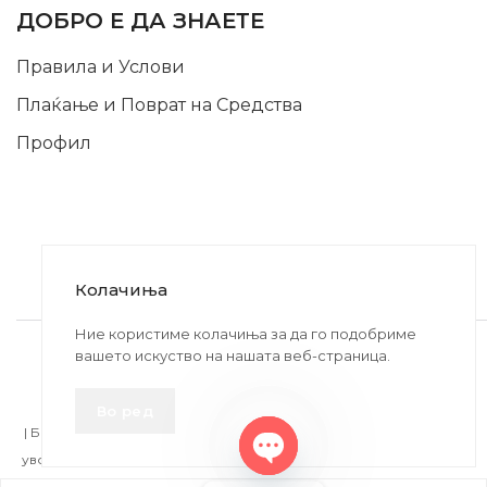
ДОБРО Е ДА ЗНАЕТЕ
Правила и Услови
Плаќање и Поврат на Средства
Профил
Колачиња
2020-2024 © MB DISKONT. Изработено од
Ние користиме колачиња за да го подобриме
вашето искуство на нашата веб-страница.
БРАМИТ ДООЕЛ
Прикажените цени се со вклучен ДДВ
Во ред
| БРАЌА МИНКОВИ 57, 2400 СТРУМИЦА | ДПТУ
БРАМИТ
ДООЕЛ
увоз-извоз Струмица Д.Б.: MK4027005146330 | ЕМБС: 6030530 |
Open