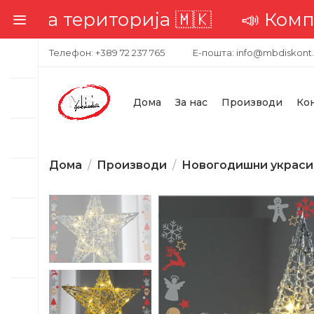
та територија 🇲🇰
📣 Комплетна
Телефон: +389 72 237 765
Е-пошта: info@mbdiskont
Дома
За нас
Производи
Ко
Дома
Производи
Новогодишни украси