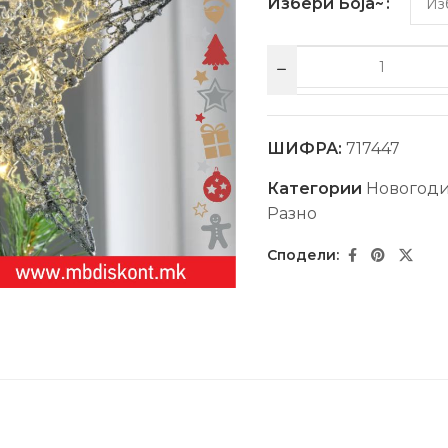
Избери Боја~
ШИФРА:
717447
Категории
Новогод
Разно