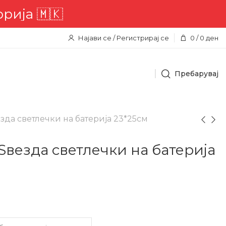
а 🇲🇰
Најави се / Регистрирај се
0
/
0
ден
Пребарувај
езда светлечки на батерија 23*25см
 Ѕвезда светлечки на батерија