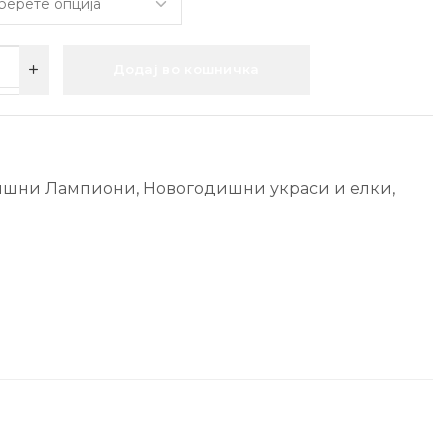
Додај во кошничка
ишни Лампиони
,
Новогодишни украси и елки
,