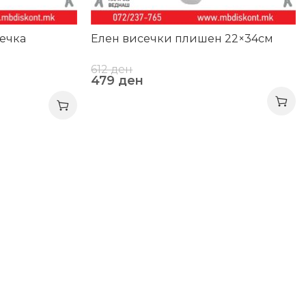
лечка
Елен висечки плишен 22×34см
612
ден
479
ден