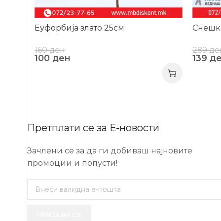
Еуфорбија злато 25см
Снешк
160
ден
289
де
100
ден
139
д
Претплати се за Е-новости
Зачлени се за да ги добиваш најновите
промоции и попусти!
ПРИЈАВИ СЕ