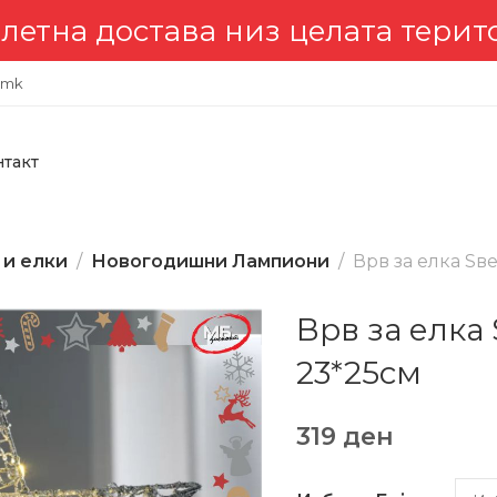
 достава низ целата териториј
.mk
нтакт
 и елки
Новогодишни Лампиони
Врв за елка Ѕв
Врв за елка
23*25см
319
ден