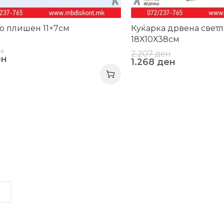
о плишен 11×7см
Куќарка дрвена свет
18Х10Х38см
н
2.207
ден
ен
1.268
ден