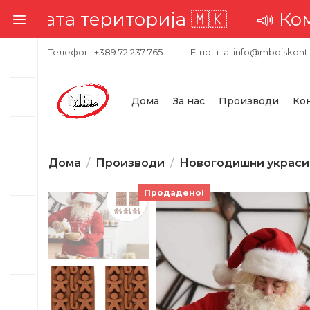
лата територија 🇲🇰
📣 Компле
Телефон: +389 72 237 765
Е-пошта: info@mbdiskont
Дома
За нас
Производи
Ко
Дома
Производи
Новогодишни украси
Продадено!
-53%