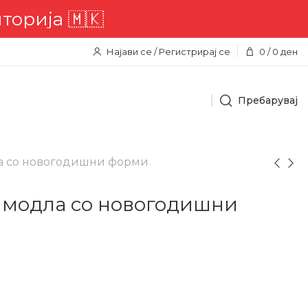
ија 🇲🇰
Најави се / Регистрирај се
0
/
0
ден
Пребарувај
а со новогодишни форми
 модла со новогодишни