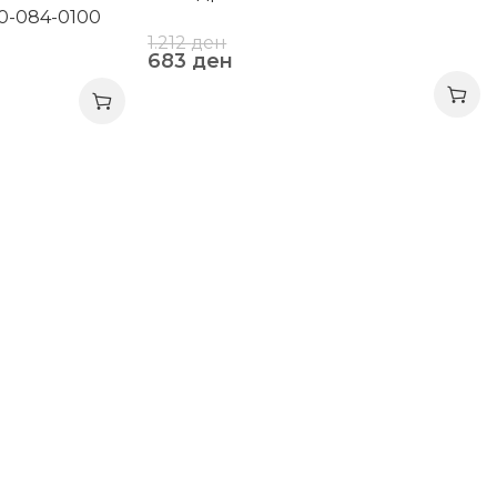
70-084-0100
1.212
ден
683
ден