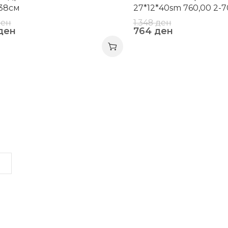
38см
27*12*40sm 760,00 2-
ден
1.348
ден
ден
764
ден
LINKS
INFORMATION