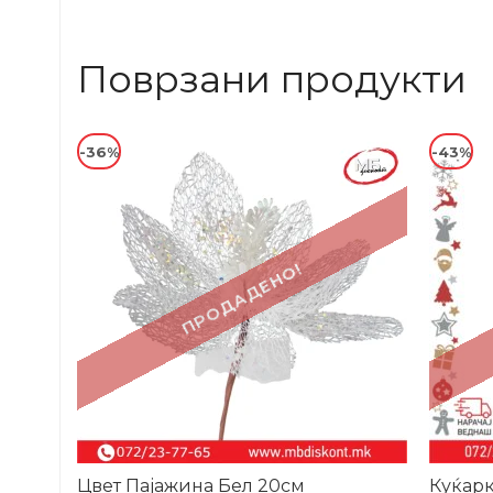
Поврзани продукти
-36%
-43%
ПРОДАДЕНО!
Цвет Пајажина Бел 20см
Куќарк