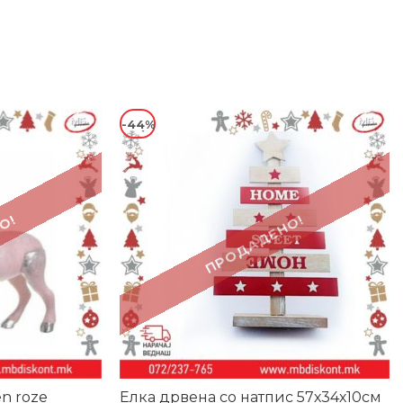
-44%
О!
ПРОДАДЕНО!
n roze
Елка дрвена со натпис 57х34х10см