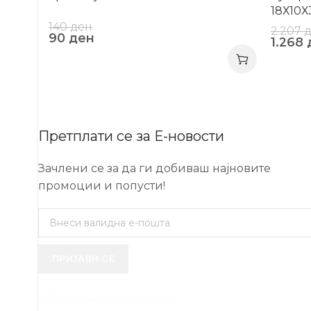
18Х10Х
140
ден
2.207
90
ден
1.268
Претплати се за Е-новости
Зачлени се за да ги добиваш најновите
промоции и попусти!
ПРИЈАВИ СЕ
USEFUL 