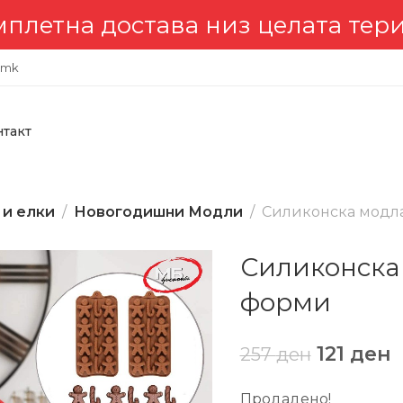
тна достава низ целата територ
.mk
нтакт
 и елки
Новогодишни Модли
Силиконска модл
Силиконска
форми
121
ден
257
ден
Продадено!