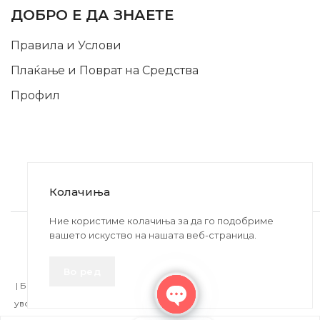
ДОБРО Е ДА ЗНАЕТЕ
Правила и Услови
Плаќање и Поврат на Средства
Профил
Колачиња
2020-2024 © MB DISKONT. Изработено од
Ние користиме колачиња за да го подобриме
вашето искуство на нашата веб-страница.
БРАМИТ ДООЕЛ
Прикажените цени се со вклучен ДДВ
Во ред
| БРАЌА МИНКОВИ 57, 2400 СТРУМИЦА | ДПТУ
БРАМИТ
ДООЕЛ
увоз-извоз Струмица Д.Б.: MK4027005146330 | ЕМБС: 6030530 |
Open