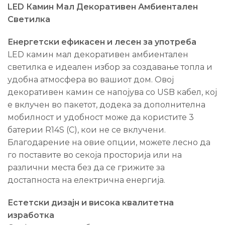
LED Камин Мал Декоративен Амбиентален
Светилка
Енергетски ефикасен и лесен за употреба
LED камин мал декоративен амбиентален
светилка е идеален избор за создавање топла и
удобна атмосфера во вашиот дом. Овој
декоративен камин се напојува со USB кабел, кој
е вклучен во пакетот, додека за дополнителна
мобилност и удобност може да користите 3
батерии R14S (C), кои не се вклучени.
Благодарение на овие опции, можете лесно да
го поставите во секоја просторија или на
различни места без да се грижите за
достапноста на електрична енергија.
Естетски дизајн и висока квалитетна
изработка