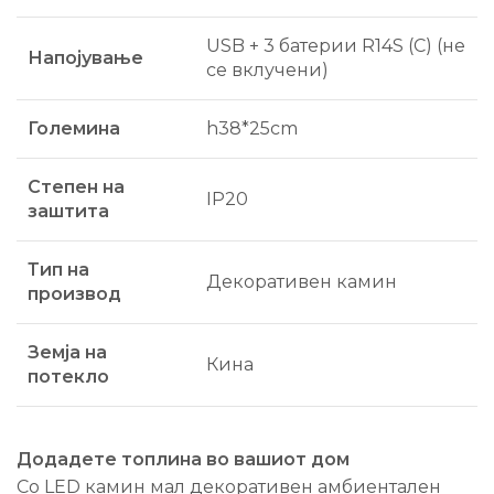
USB + 3 батерии R14S (C) (не
Напојување
се вклучени)
Големина
h38*25cm
Степен на
IP20
заштита
Тип на
Декоративен камин
производ
Земја на
Кина
потекло
Додадете топлина во вашиот дом
Со LED камин мал декоративен амбиентален