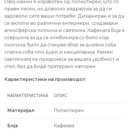
Овој камин е изработен од полистирен, што го
прави лесен, но доволно издржлив за да ги
задоволи сите ваши потреби. Дизајниран е за да
се вклопи во различни ентериери, создавајќи
атмосферска топлина и светлина. Кафената боја е
совршена за да се комбинира со било која
околина, било да станува збор за дневна соба,
спална соба или дури и канцеларија. Камин
светилката ќе придонесе за вашата удобност и
стил, без да биде претерано напорен.
Карактеристики на производот
КАРАКТЕРИСТИКА
ОПИС
Материјал
Полистирен
Боја
Кафеава