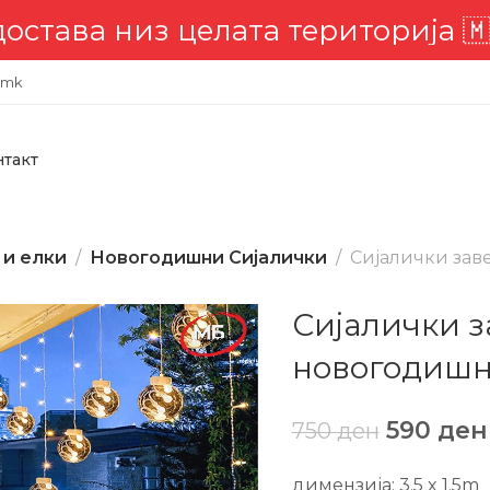
ија 🇲🇰
📣 Комплетна достава 
.mk
нтакт
 и елки
Новогодишни Сијалички
Сијалички заве
Сијалички за
новогодиш
590
ден
750
ден
димензија: 3.5 x 1.5m