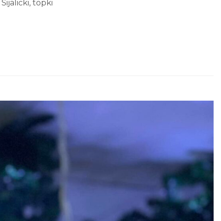
,
Sijalicki
,
topki