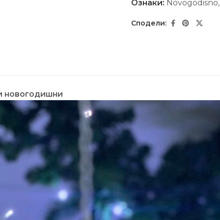
Ознаки:
Novogodisno
ки новогодишни