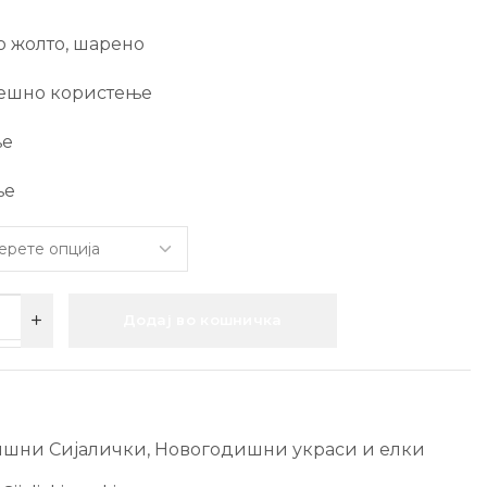
ло жолто, шарено
ешно користење
ње
ње
Додај во кошничка
ишни Сијалички
,
Новогодишни украси и елки