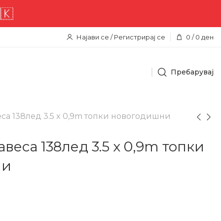
низ целата територија 🇲🇰
Најави се / Регистрирај се
0
/
0
ден
Пребарувај
са 138лед 3.5 x 0,9m топки новогодишни
веса 138лед 3.5 x 0,9m топки
ни