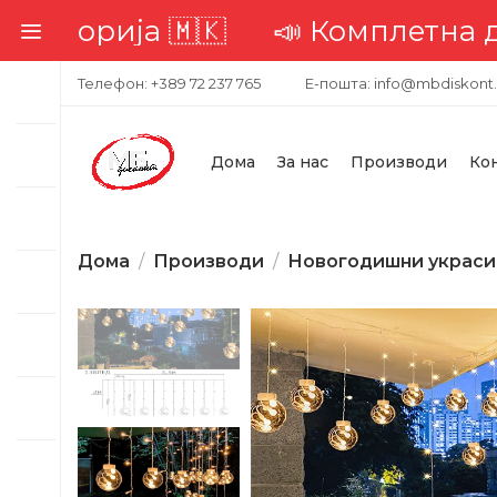
на достава низ целата територ
Телефон: +389 72 237 765
Е-пошта: info@mbdiskont
Дома
За нас
Производи
Ко
Дома
Производи
Новогодишни украси
-21%