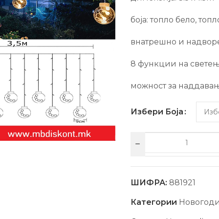
боја: топло бело, топ
внатрешно и надвор
8 функции на свете
можност за наддава
Избери Боја
ШИФРА:
881921
Категории
Новогод