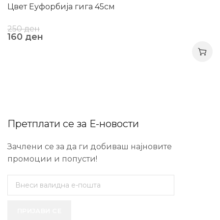
Цвет Еуфорбија гига 45см
250
ден
160
ден
Претплати се за Е-новости
Зачлени се за да ги добиваш најновите
промоции и попусти!
ПРИЈАВИ СЕ