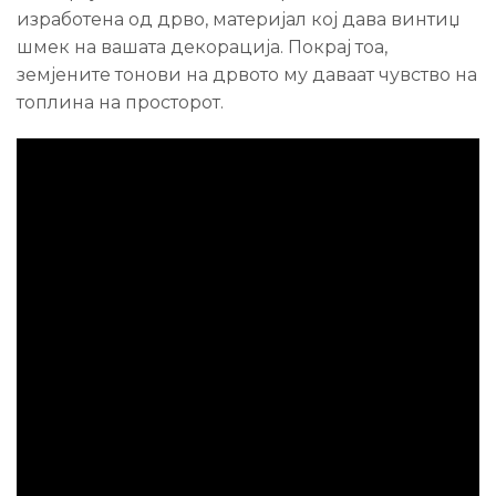
изработена од дрво, материјал кој дава винтиџ
шмек на вашата декорација. Покрај тоа,
земјените тонови на дрвото му даваат чувство на
топлина на просторот.