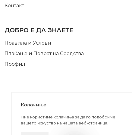
Контакт
INFORMATION
ДОБРО Е ДА ЗНАЕТЕ
Правила и Услови
Плаќање и Поврат на Средства
Профил
Колачиња
2020-2024 © MB DISKONT. Изработено од
Ние користиме колачиња за да го подобриме
вашето искуство на нашата веб-страница.
БРАМИТ ДООЕЛ
Прикажените цени се со вклучен ДДВ