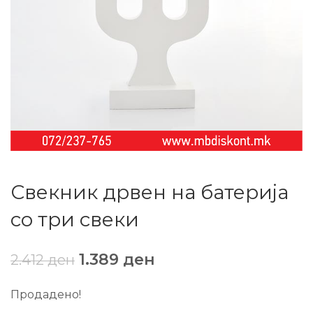
Свекник дрвен на батерија
со три свеки
1.389
ден
2.412
ден
Продадено!