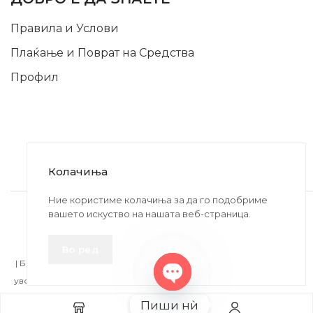
Правила и Услови
Плаќање и Поврат на Средства
Профил
Колачиња
2020-2024 © MB DISKONT. Изработено од
Ние користиме колачиња за да го подобриме
вашето искуство на нашата веб-страница.
БРАМИТ ДООЕЛ
Прикажените цени се со вклучен ДДВ
Во ред
| БРАЌА МИНКОВИ 57, 2400 СТРУМИЦА | ДПТУ
БРАМИТ
ДООЕЛ
увоз-извоз Струмица Д.Б.: MK4027005146330 | ЕМБС: 6030530 |
Open
Продадено!
Пиши нѝ
chaty