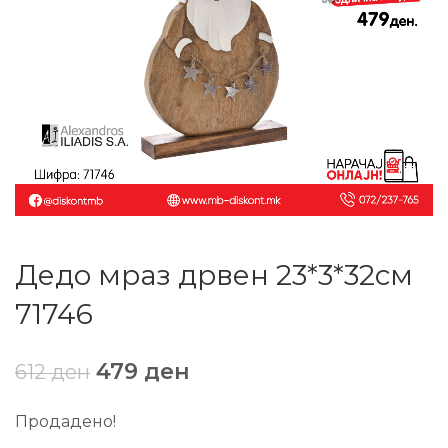
Дедо мраз дрвен 23*3*32см
71746
479
ден
612
ден
Продадено!