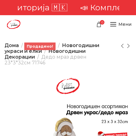
 територија 🇲🇰
📣 Комплетна д
0
Мени
Дома
Производи
Новогодишни
Продадено!
украси и елки
Новогодишни
Декорации
Дедо мраз дрвен
23*3*32см 71746
-22%