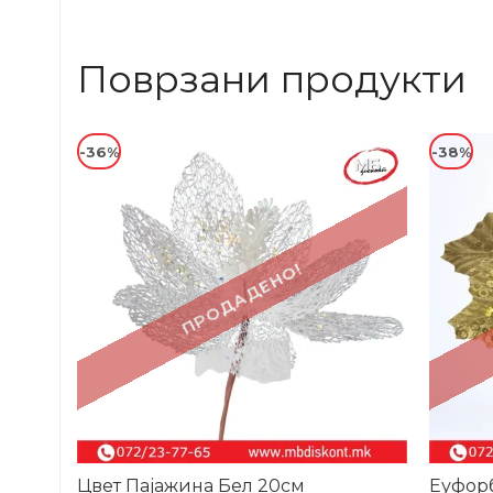
Поврзани продукти
-36%
-38%
ПРОДАДЕНО!
Цвет Пајажина Бел 20см
Еуфорб