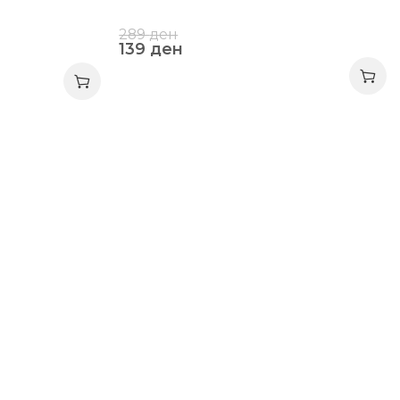
289
ден
139
ден