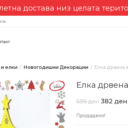
на достава низ целата територ
.mk
нтакт
 и елки
Новогодишни Декорации
Елка дрвена з
Елка дрвена
382
ден
699
ден
Продадено!