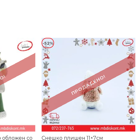
-52%
О!
ПРОДАДЕНО!
 обложен со
Снешко плишен 11×7см