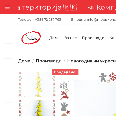
ата територија 🇲🇰
📣 Комплет
Телефон: +389 72 237 765
Е-пошта: info@mbdiskont
Дома
За нас
Производи
Ко
Дома
Производи
Новогодишни украси
Продадено!
-45%