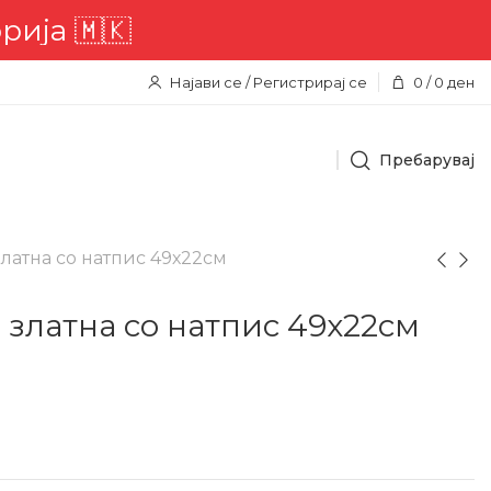
ија 🇲🇰
Најави се / Регистрирај се
0
/
0
ден
Пребарувај
латна со натпис 49х22см
 златна со натпис 49х22см