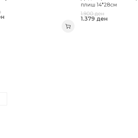
плиш 14*28см
н
1.900
ден
ен
1.379
ден
LINKS
INFORMATION