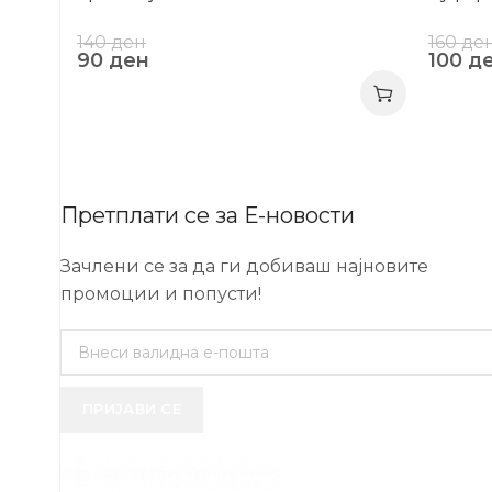
140
ден
160
де
90
ден
100
д
Претплати се за Е-новости
Зачлени се за да ги добиваш најновите
промоции и попусти!
ПРИЈАВИ СЕ
USEFUL 