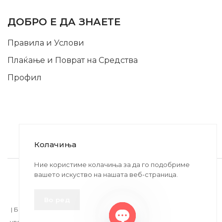
INFORMATION
ДОБРО Е ДА ЗНАЕТЕ
Правила и Услови
Плаќање и Поврат на Средства
Профил
Колачиња
2020-2024 © MB DISKONT. Изработено од
Ние користиме колачиња за да го подобриме
вашето искуство на нашата веб-страница.
БРАМИТ ДООЕЛ
Прикажените цени се со вклучен ДДВ
Во ред
| БРАЌА МИНКОВИ 57, 2400 СТРУМИЦА | ДПТУ
БРАМИТ
ДООЕЛ
увоз-извоз Струмица Д.Б.: MK4027005146330 | ЕМБС: 6030530 |