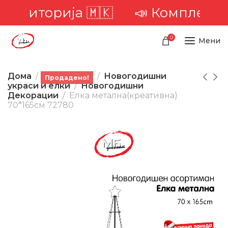
 територија 🇲🇰
📣 Комплетна 
0
Мени
Дома
Производи
Новогодишни
Продадено!
украси и елки
Новогодишни
Декорации
Елка метална(креативна)
70*165см 72780
-23%