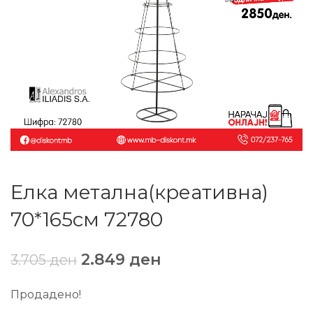
Елка метална(креативна)
70*165см 72780
2.849
ден
3.705
ден
Продадено!