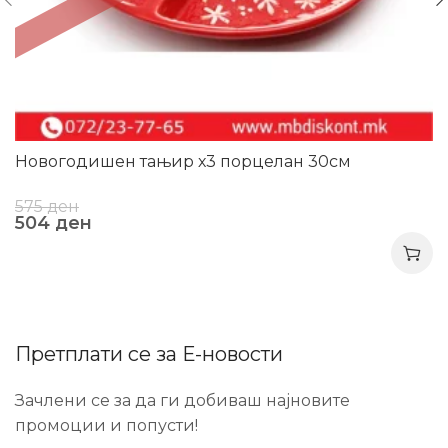
Новогодишен тањир х3 порцелан 30см
575
ден
504
ден
Претплати се за Е-новости
Зачлени се за да ги добиваш најновите
промоции и попусти!