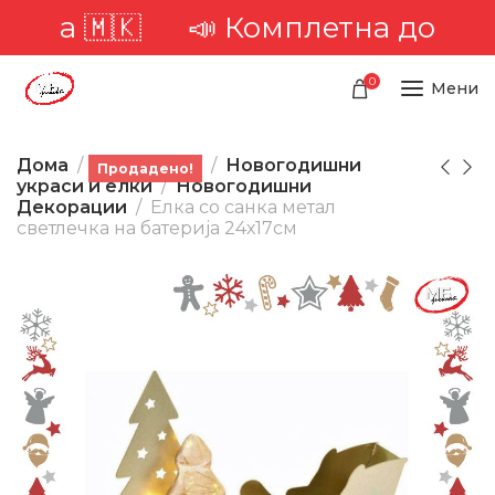
орија 🇲🇰
📣 Комплетна достава
0
Мени
Дома
Производи
Новогодишни
Продадено!
украси и елки
Новогодишни
Декорации
Елка со санка метал
светлечка на батерија 24х17см
-21%