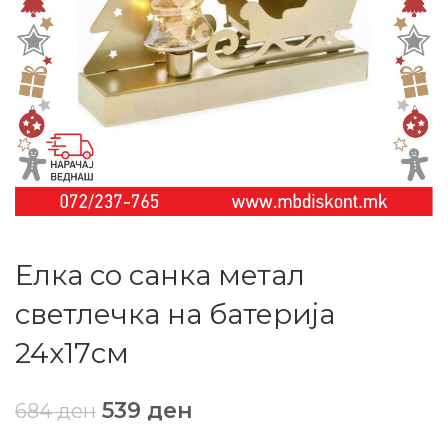
Елка со санка метал
светлечка на батерија
24х17см
539
ден
684
ден