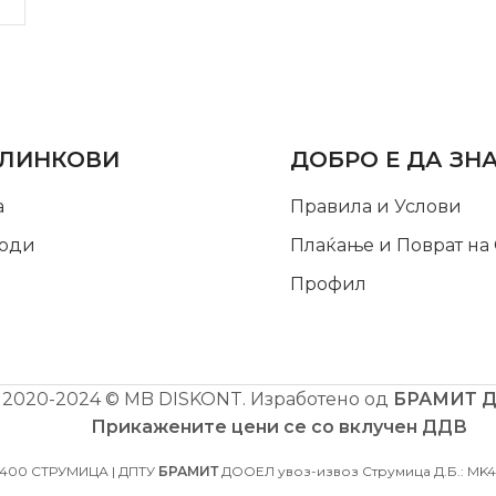
LINKS
INFORMATION
 ЛИНКОВИ
ДОБРО Е ДА ЗН
а
Правила и Услови
оди
Плаќање и Поврат на
Профил
2020-2024 © MB DISKONT. Изработено од
БРАМИТ 
Прикажените цени се со вклучен ДДВ
2400 СТРУМИЦА | ДПТУ
БРАМИТ
ДООЕЛ увоз-извоз Струмица Д.Б.: MK40