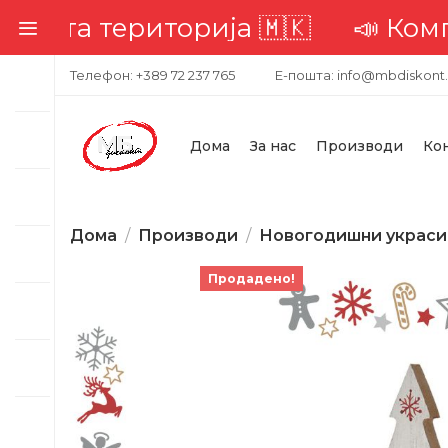
та територија 🇲🇰
📣 Комплетн
Телефон: +389 72 237 765
Е-пошта: info@mbdiskont
Дома
За нас
Производи
Ко
Дома
Производи
Новогодишни украси
Продадено!
-22%