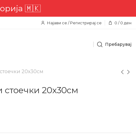
ја 🇲🇰
Најави се / Регистрирај се
0
/
0
ден
Пребарувај
стоечки 20х30см
 стоечки 20х30см