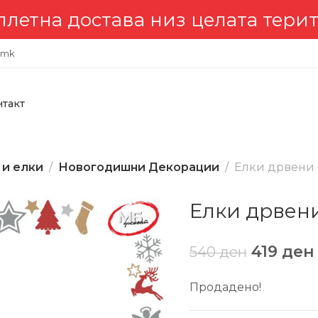
а достава низ целата територи
.mk
нтакт
 и елки
Новогодишни Декорации
Елки дрвени 
Елки дрвени
419
ден
540
ден
Продадено!