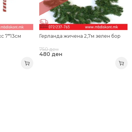
с 7*13см
Герланда жичена 2,7м зелен бор
750
ден
480
ден