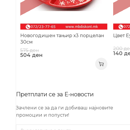
Новогодишен тањир х3 порцелан
Цвет Е
30см
200
де
575
ден
140
д
504
ден
Претплати се за Е-новости
Зачлени се за да ги добиваш најновите
промоции и попусти!