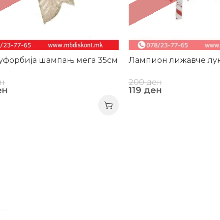
уфорбија шампањ мега 35см
Лампион лижавче лук
н
200
ден
ен
119
ден