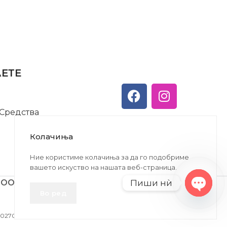
АЕТЕ
 Средства
Колачиња
Ние користиме колачиња за да го подобриме
вашето искуство на нашата веб-страница.
Пиши нѝ
ДООЕЛ
Во ред
Open
chaty
27005146330 | ЕМБС: 6030530 |