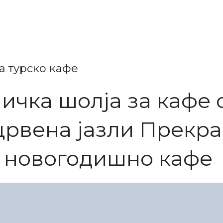
а турско кафе
ичка шолја за кафе
црвена јазли Прекр
 новогодишно кафе