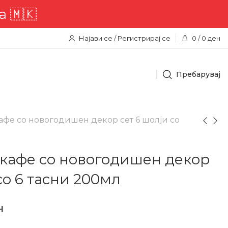
етна достава низ целата терито
Најави се / Регистрирај се
0
/
0
ден
Пребарувај
афе со новогодишен декор сет 6 шолји со
кафе со новогодишен декор
со 6 тасни 200мл
н