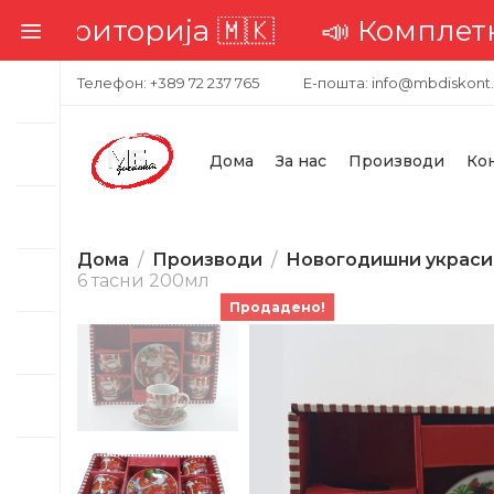
📣 Комплетна достава низ ц
Телефон: +389 72 237 765
Е-пошта: info@mbdiskont
Дома
За нас
Производи
Ко
Дома
Производи
Новогодишни украси
6 тасни 200мл
Продадено!
-43%