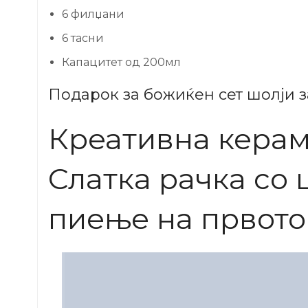
6 филџани
6 тасни
Капацитет од 200мл
Подарок за божиќен сет шолји з
Креативна керам
Слатка рачка со 
пиење на првото