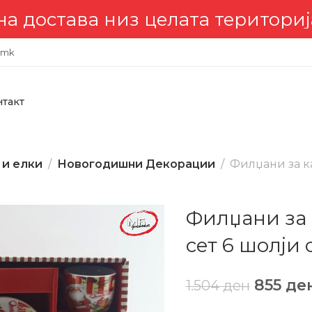
елата територија 🇲🇰
📣 Компл
.mk
нтакт
 и елки
Новогодишни Декорации
Филџани за к
Филџани за 
сет 6 шолји 
855
де
1.504
ден