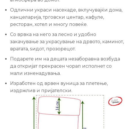
Одлични украси насекаде, вклучувајќи дома,
канцеларија, трговски центар, кафуле,
ресторан, хотел и многу повеќе.
Со врвка на него за лесно и удобно
закачување за украсување на дрвото, каминот,
вратата, ѕидот, прозорецот.
Подарете им на децата незаборавна возбуда
да откријат прекрасен чорап исполнет со
мали изненадувања.
Изработен од врвен вуница за плетење,
издржлив и пријателски.