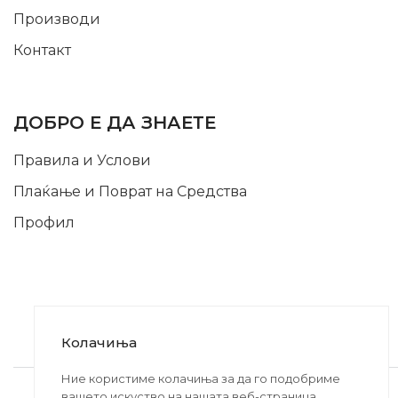
Производи
Контакт
INFORMATION
ДОБРО Е ДА ЗНАЕТЕ
Правила и Услови
Плаќање и Поврат на Средства
Профил
Колачиња
2020-2024 © MB DISKONT. Изработено од
Ние користиме колачиња за да го подобриме
вашето искуство на нашата веб-страница.