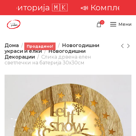
територија 🇲🇰
📣 Комплетна д
0
Мени
Дома
Производи
Новогодишни
Продадено!
украси и елки
Новогодишни
Декорации
Слика дрвена елен
светлечки на батерија 30х30см
-45%