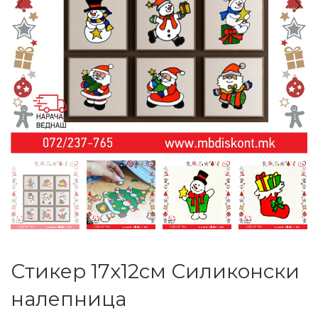
Стикер 17х12см Силиконски
налепница