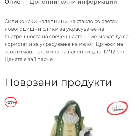
Опис
Дополнителни информации
Силиконски налепници на стакло со светли
новогодишни слики за украсување на
внатрешноста на свечен настан. Тие можат да се
користат и за украсување на излог. Цртежи на
асортиман. Големина на налепницата: 17*12 cm
Цената е за 1 парче.
Поврзани продукти
-27%