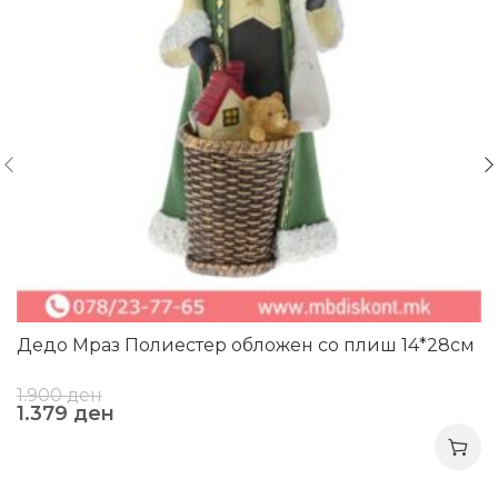
Дедо Мраз Полиестер обложен со плиш 14*28см
1.900
ден
1.379
ден