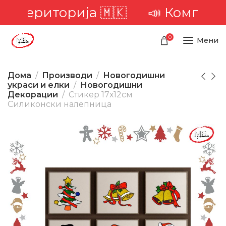
та територија 🇲🇰
📣 Комплетна
0
Мени
Дома
Производи
Новогодишни
украси и елки
Новогодишни
Декорации
Стикер 17х12см
Силиконски налепница
-1%