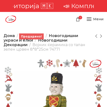
 територија 🇲🇰
📣 Комплетна 
0
Мени
Дома
Производи
Новогодишни
Продадено!
украси и елки
Новогодишни
Декорации
Војник ќерамика со тапан
зелен црвен 8*8*25см 74771
-21%