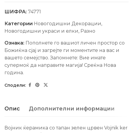
ШИФРА:
74771
Категории
Новогодишни Декорации
,
Новогодишни украси и елки
,
Разно
Ознака:
Пополнете го вашиот личен простор со
Божиќна сјај и загрејте ги моментите на вас и
вашето семејство. Запомнете: Вие имате
супермоќ да направите магија! Среќна Нова
гoдина.
Опис
Дополнителни информации
Војник ќерамика со тапан зелен црвен Vojnik ker