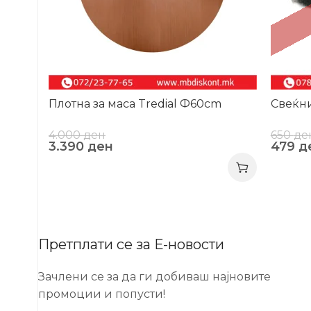
Плотна за маса Tredial Ф60cm
Свеќни
4.000
ден
650
де
3.390
ден
479
д
Претплати се за Е-новости
Зачлени се за да ги добиваш најновите
промоции и попусти!