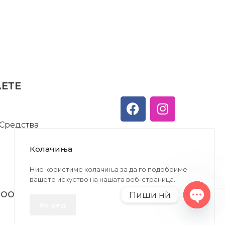
АЕТЕ
 Средства
Колачиња
Ние користиме колачиња за да го подобриме
вашето искуство на нашата веб-страница.
Пиши нѝ
ДООЕЛ
Во ред
Open
chaty