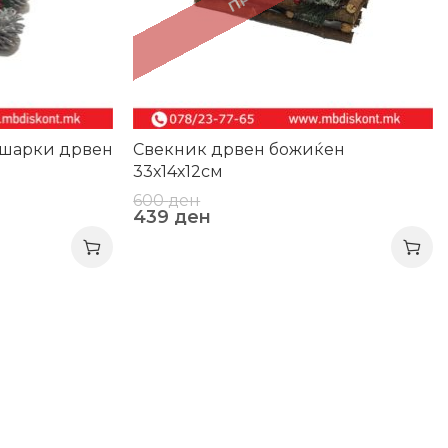
ишарки дрвен
Свекник дрвен божиќен
33х14х12см
600
ден
439
ден