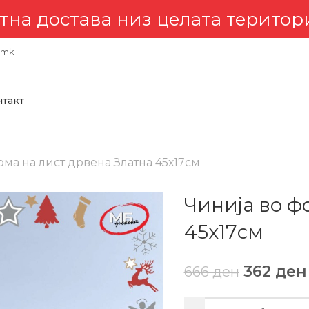
достава низ целата територија 
.mk
нтакт
рма на лист дрвена Златна 45х17см
Чинија во ф
45х17см
362
ден
666
ден