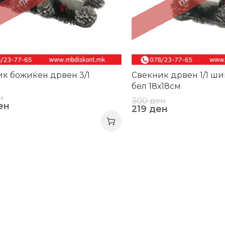
к божиќен дрвен 3/1
Свекник дрвен 1/1 ш
бел 18х18см
н
300
ден
ен
219
ден