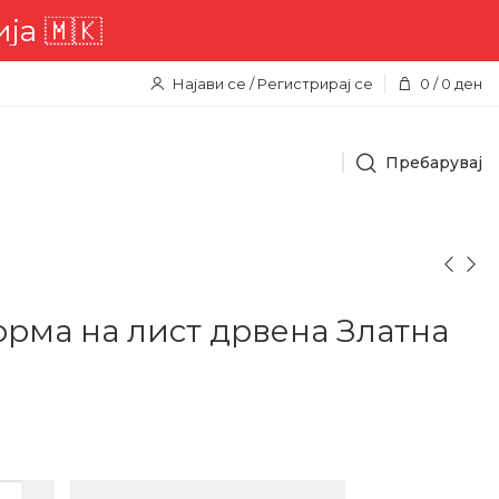
🇲🇰
Најави се / Регистрирај се
0
/
0
ден
Пребарувај
орма на лист дрвена Златна