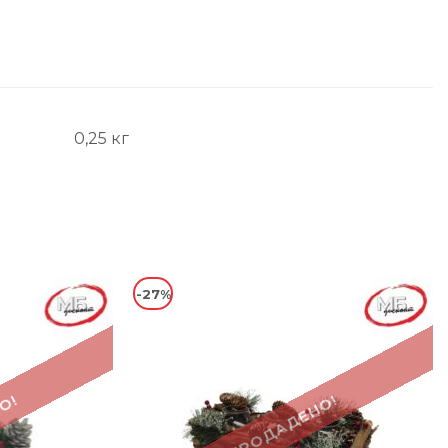
0,25 кг
-27%
О!
ПРОДАДЕНО!