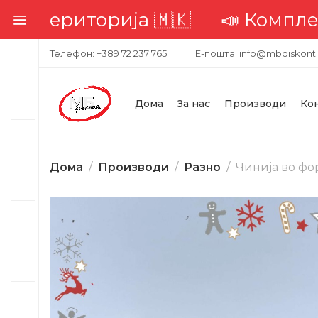
 територија 🇲🇰
📣 Комплетна 
Телефон: +389 72 237 765
Е-пошта: info@mbdiskont
Дома
За нас
Производи
Ко
Дома
Производи
Разно
Чинија во фо
-46%