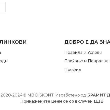
LINKS
INFORMATION
 ЛИНКОВИ
ДОБРО Е ДА ЗН
а
Правила и Услови
оди
Плаќање и Поврат на
Профил
2020-2024 © MB DISKONT. Изработено од
БРАМИТ 
Прикажените цени се со вклучен ДДВ