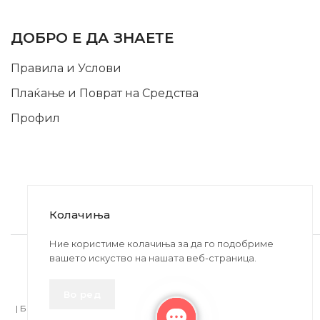
INFORMATION
ДОБРО Е ДА ЗНАЕТЕ
Правила и Услови
Плаќање и Поврат на Средства
Профил
Колачиња
2020-2024 © MB DISKONT. Изработено од
Ние користиме колачиња за да го подобриме
вашето искуство на нашата веб-страница.
БРАМИТ ДООЕЛ
Прикажените цени се со вклучен ДДВ
Во ред
| БРАЌА МИНКОВИ 57, 2400 СТРУМИЦА | ДПТУ
БРАМИТ
ДООЕЛ