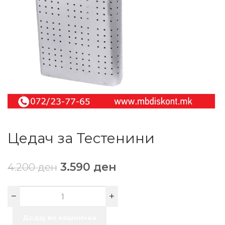
Цедач за Тестенини
3.590
ден
4.200
ден
Додај во кошничка