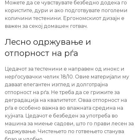
Можете да се чувствувате безбедно додека го
користите, дури и ако подготвувате поголеми
количини тестенини. Ергономскиот дизајн е
важен за секој домашен готвач.
Лесно одржување и
отпорност на рѓа
Цедачот за тестенини е направен од инокс и
нерѓосувачки челик 18/10. Овие материјали му
даваат елегантен изглед и долготрајна
отпорност на рѓа. Не треба да се грижите за
деградација на квалитетот. Оваа отпорност на
рѓа е особено важна во влажната средина на
кујната. Цедачот е безбеден за употреба во
машина за миење садови, што го прави лесен за
одржување. Чистењето по готвењето станува
брзо и удобно.