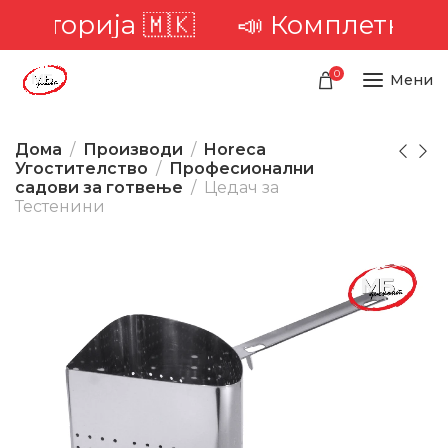
риторија 🇲🇰
📣 Комплетна дос
0
Мени
Дома
Производи
Horeca
Угостителство
Професионални
садови за готвење
Цедач за
Тестенини
-15%