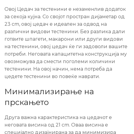
Овој Цедач за тестенини е незаменлив додаток
за секоја кујна. Со својот простран дијаметар од
23 cm, овој цедач е идеален за одвод на
различни видови тестенини. Без разлика дали
готвите шпагети, макарони или други видови
на тестенини, овој цедач ќе ги задоволи вашите
потреби. Неговата капацитетна конструкција му
овозможува да смести поголеми количини
тестенини. На овој начин, нема потреба да
цедете тестенини во повеќе наврати.
Минимализирање на
прскањето
Друга важна карактеристика на цедачот е
неговата висина од 21 cm. Оваа висина е
специјално дизајнирана за да минимизира