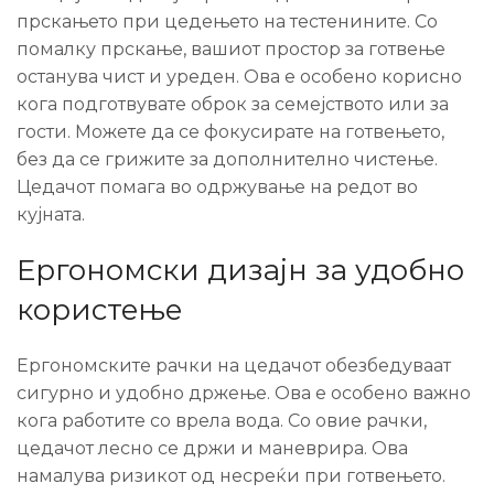
прскањето при цедењето на тестенините. Со
помалку прскање, вашиот простор за готвење
останува чист и уреден. Ова е особено корисно
кога подготвувате оброк за семејството или за
гости. Можете да се фокусирате на готвењето,
без да се грижите за дополнително чистење.
Цедачот помага во одржување на редот во
кујната.
Ергономски дизајн за удобно
користење
Ергономските рачки на цедачот обезбедуваат
сигурно и удобно држење. Ова е особено важно
кога работите со врела вода. Со овие рачки,
цедачот лесно се држи и маневрира. Ова
намалува ризикот од несреќи при готвењето.