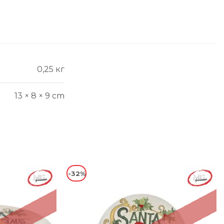
0,25 кг
13 × 8 × 9 cm
-32%