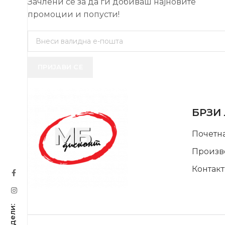
Зачлени се за да ги добиваш најновите
промоции и попусти!
ПРИЈАВИ СЕ
USEFUL 
БРЗИ
Почетн
Произв
Контакт
SUPPORT SERVICE