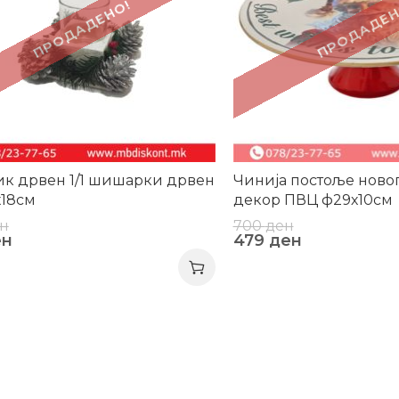
ПРОДАДЕНО!
ПРОДАДЕН
к дрвен 1/1 шишарки дрвен
Чинија постоље нов
х18см
декор ПВЦ ф29х10см
н
700
ден
ен
479
ден