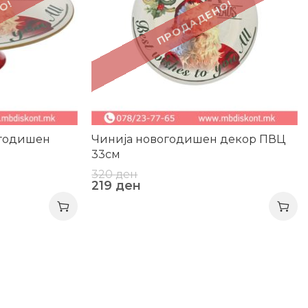
О!
ПРОДАДЕНО!
огодишен
Чинија новогодишен декор ПВЦ
33см
320
ден
219
ден