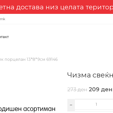
 достава низ целата териториј
.mk
нтакт
к порцелан 13*8*9см 69146
Чизма свеќн
209
ден
273
ден