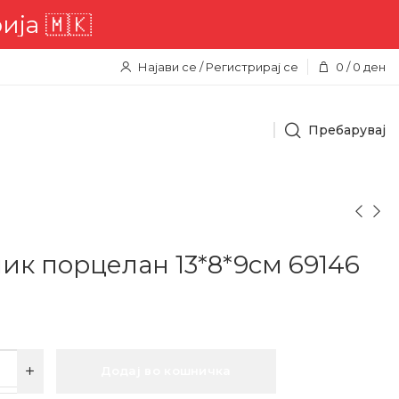
а 🇲🇰
Најави се / Регистрирај се
0
/
0
ден
Пребарувај
ик порцелан 13*8*9см 69146
Додај во кошничка