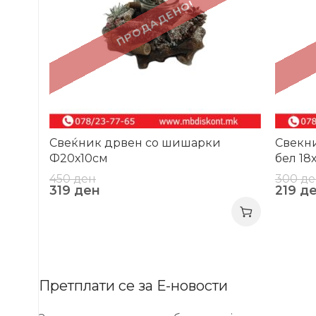
ПРОДАДЕНО!
Свеќник дрвен со шишарки
Свекни
Ф20х10см
бел 18
450
ден
300
де
319
ден
219
д
Претплати се за Е-новости