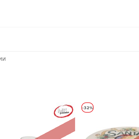
ИИ
-32%