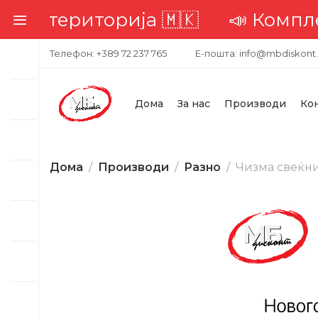
та територија 🇲🇰
📣 Комплетна
Телефон: +389 72 237 765
Е-пошта: info@mbdiskont
Дома
За нас
Производи
Ко
Дома
Производи
Разно
Чизма свеќни
-23%