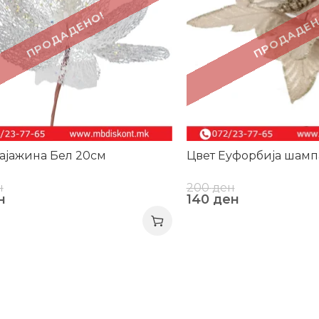
ПРОДАДЕНО!
ПРОДАДЕН
ајажина Бел 20см
Цвет Еуфорбија шамп
н
200
ден
н
140
ден