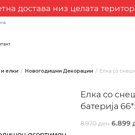
достава низ целата територија 
.mk
нтакт
 и елки
Новогодишни Декорации
Елка со снешк
Елка со сне
батерија 66*
6.899
8.970
ден