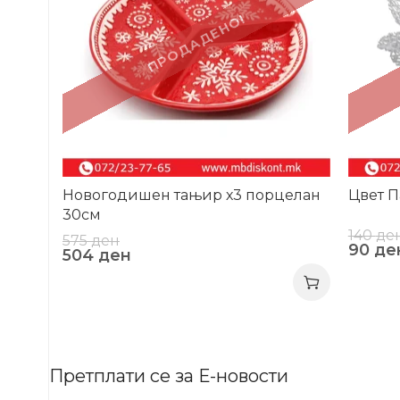
ПРОДАДЕНО!
Новогодишен тањир х3 порцелан
Цвет П
30см
140
де
575
ден
90
де
504
ден
Претплати се за Е-новости