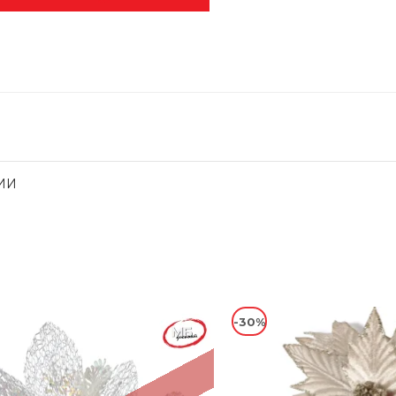
ИИ
-30%