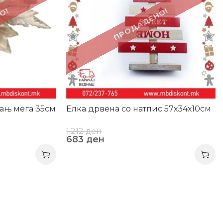
О!
ПРОДАДЕНО!
ањ мега 35см
Елка дрвена со натпис 57х34х10см
1.212
ден
683
ден