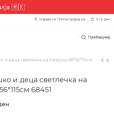
🇲🇰
Најави се / Регистрирај се
0
/
0
ден
Пребарувај
о и деца светлечка на батерија 66*56*115см
шко и деца светлечка на
56*115см 68451
ден