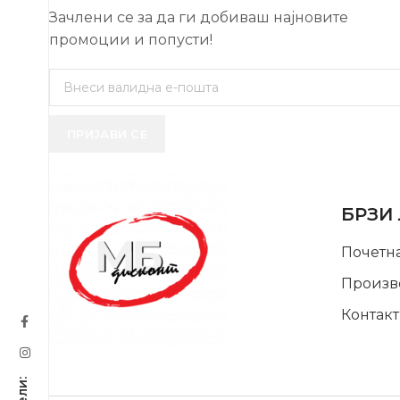
Зачлени се за да ги добиваш најновите
промоции и попусти!
ПРИЈАВИ СЕ
USEFUL 
БРЗИ
Почетн
Произв
Контакт
SUPPORT SERVICE