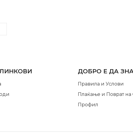
LINKS
INFORMATION
 ЛИНКОВИ
ДОБРО Е ДА ЗН
а
Правила и Услови
оди
Плаќање и Поврат на
Профил