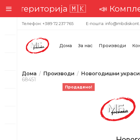
 територија 🇲🇰
📣 Комплетна 
Телефон: +389 72 237 765
Е-пошта: info@mbdiskont
Дома
За нас
Производи
Ко
Дома
Производи
Новогодишни украси
68451
Продадено!
-23%