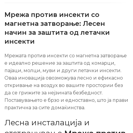
Мрежа против инсекти со
магнетна затворање: Лесен
начин за заштита од летачки
инсекти
Мрежата против инсекти со магнетна затворање
е идеално решение за заштита од комарци,
пајаци, молци, муви и други летачки инсекти.
Оваа иновација овозможува лесно и ефикасно
откривање на воздух во вашите простории без
да се грижите за нејзината безбедност.
Поставувањето е брзо и едноставно, што ја прави
практична за сите домаќинства.
Лесна инсталација и