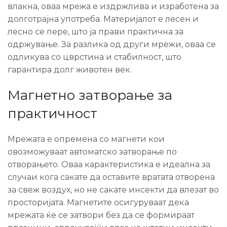
влакна, оваа мрежа е издржлива и изработена за
долготрајна употреба. Материјалот е лесен и
лесно се пере, што ја прави практична за
одржување. За разлика од други мрежи, оваа се
одликува со цврстина и стабилност, што
гарантира долг животен век.
Магнетно затворање за
практичност
Мрежата е опремена со магнети кои
овозможуваат автоматско затворање по
отворањето. Оваа карактеристика е идеална за
случаи кога сакате да оставите вратата отворена
за свеж воздух, но не сакате инсекти да влезат во
просторијата. Магнетите осигуруваат дека
мрежата ќе се затвори без да се формираат