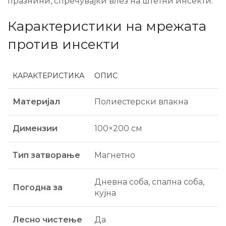
празнини, спречувајќи влез на штетни инсекти.
Карактеристики на мрежата
против инсекти
КАРАКТЕРИСТИКА
ОПИС
Материјал
Полиестерски влакна
Димензии
100×200 см
Тип затворање
Магнетно
Дневна соба, спална соба,
Погодна за
кујна
Лесно чистење
Да