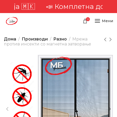
🇲🇰
📣 Комплетна достава низ 
0
Мени
Дома
Производи
Разно
Мрежа
против инсекти со магнетна затворање
-25%