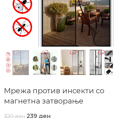
Мрежа против инсекти со
магнетна затворање
239
ден
320
ден