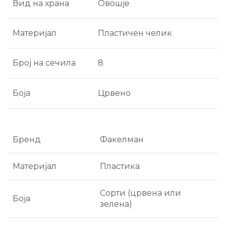
Вид на храна
Овошје
Материјал
Пластичен челик
Број на сечила
8
Боја
Црвено
Бренд
Факелман
Материјал
Пластика
Сорти (црвена или
Боја
зелена)