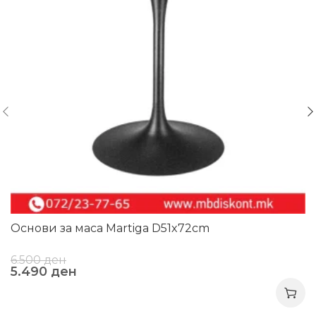
Основи за маса Martiga D51x72cm
6.500
ден
5.490
ден