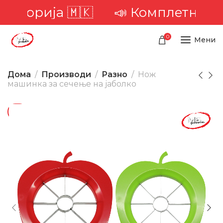
риторија 🇲🇰
📣 Комплетна дос
0
Мени
Дома
Производи
Разно
Нож
машинка за сечење на јаболко
-21%