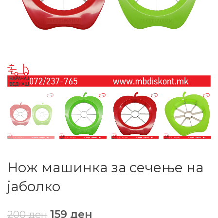
Нож машинка за сечење на
јаболко
159
ден
200
ден