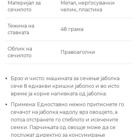
Материјал за
Метал, нерѓосувачки
сечилото
челик, пластика
Тежина на
48 грама
ставката
Облик на
Правоаголни
сечилото
Брзо и чисто: машината за сечење јаболка
сече 8 еднакви кришки јаболко и во исто
време ја корне напивката од јаболка.
Примена: Едноставно нежно притиснете го
сечачот на јаболка надолу врз овошјето, а
потоа отстранете го стеблото и исечените
семки. Парчињата од овошје може да се
послужат директно за консумирање