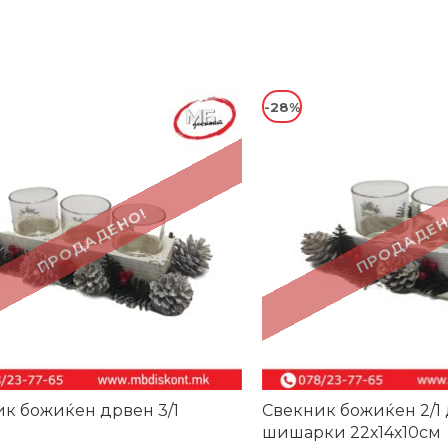
-28%
ПРОДАДЕНО!
ПРОДАДЕН
к божиќен дрвен 3/1
Свекник божиќен 2/1 
шишарки 22х14х10см