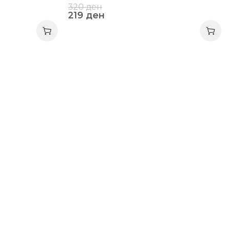
320
ден
219
ден