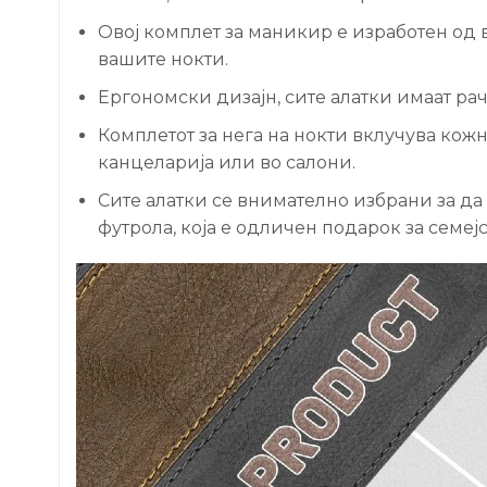
Овој комплет за маникир е изработен од 
вашите нокти.
Ергономски дизајн, сите алатки имаат рач
Комплетот за нега на нокти вклучува кожна
канцеларија или во салони.
Сите алатки се внимателно избрани за да
футрола, која е одличен подарок за семејс