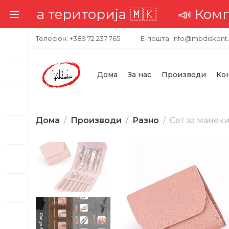
иторија 🇲🇰
📣 Комплетна дост
Телефон: +389 72 237 765
Е-пошта: info@mbdiskont
Дома
За нас
Производи
Ко
Дома
Производи
Разно
Сет за манеки
-32%