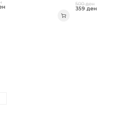
н
500
ден
ен
359
ден
LINKS
INFORMATION