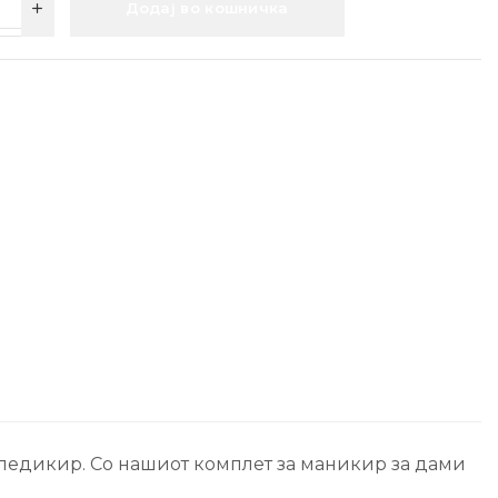
Додај во кошничка
 педикир. Со нашиот комплет за маникир за дами