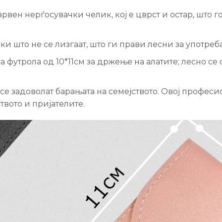
врвен нерѓосувачки челик, кој е цврст и остар, што
ки што не се лизгаат, што ги прави лесни за употре
 футрола од 10*11см за држење на алатите; лесно се ст
 се задоволат барањата на семејството. Овој профес
твото и пријателите.