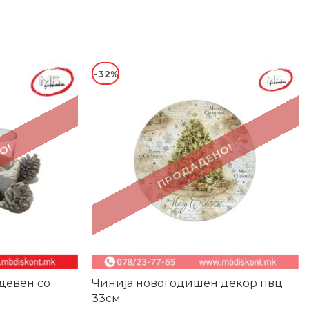
-32%
О!
ПРОДАДЕНО!
девен со
Чинија новогодишен декор пвц
33см