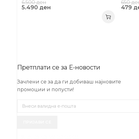
6.500
ден
650
де
5.490
ден
479
д
Претплати се за Е-новости
Зачлени се за да ги добиваш најновите
промоции и попусти!
ПРИЈАВИ СЕ
USEFUL 