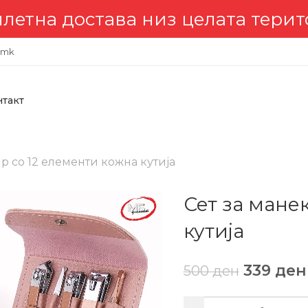
ава низ целата територија 🇲
.mk
нтакт
р со 12 елементи кожна кутија
Сет за мане
кутија
339
ден
500
ден