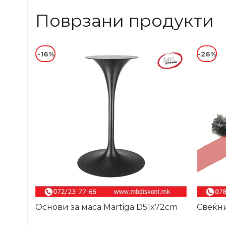
Поврзани продукти
-16%
-26%
Основи за маса Martiga D51x72cm
Свеќни