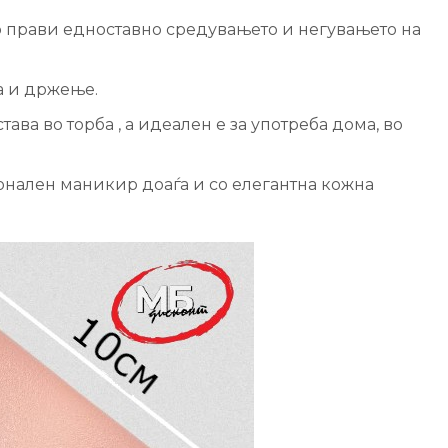
 го прави едноставно средувањето и негувањето на
ба и држење.
ава во торба , а идеален е за употреба дома, во
ионален маникир доаѓа и со елегантна кожна