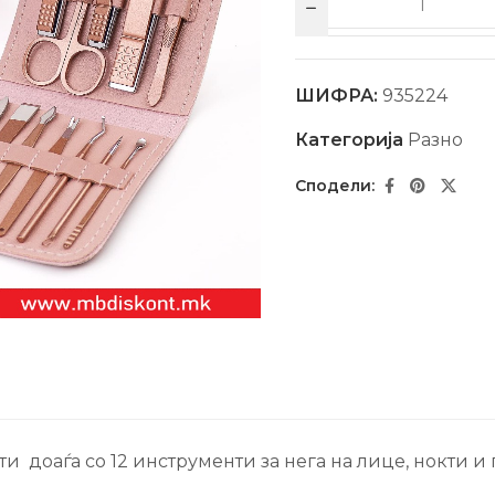
ШИФРА:
935224
Категорија
Разно
 доаѓа со 12 инструменти за нега на лице, нокти и