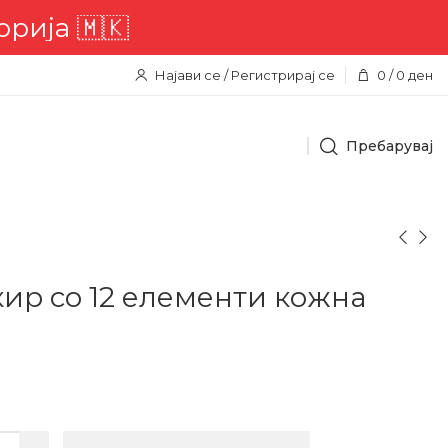

Најави се / Регистрирај се
0
/
0
ден
Пребарувај
кир со 12 елементи кожна