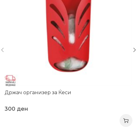
Држач организер за Ќеси
300
ден