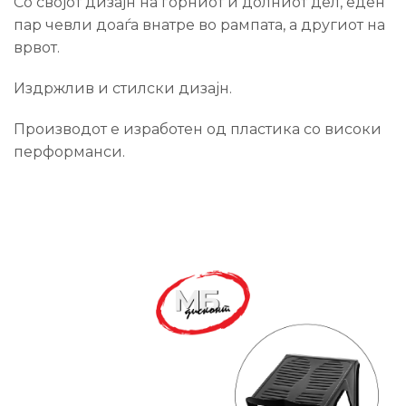
Со својот дизајн на горниот и долниот дел, еден
пар чевли доаѓа внатре во рампата, а другиот на
врвот.
Издржлив и стилски дизајн.
Производот е изработен од пластика со високи
перформанси.