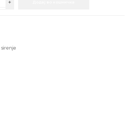
Додај во кошничка
,
sirenje