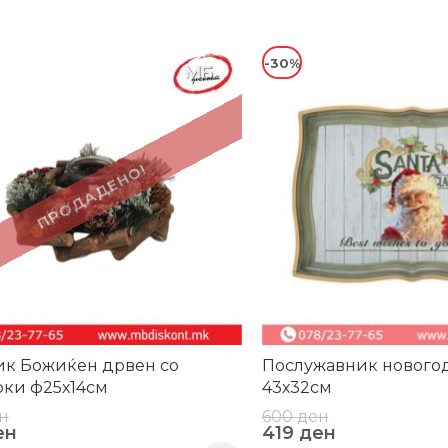
-30%
ПРОДАДЕНО!
ик Божиќен дрвен со
Послужавник нового
ки ф25х14см
43х32см
н
600
ден
ен
419
ден