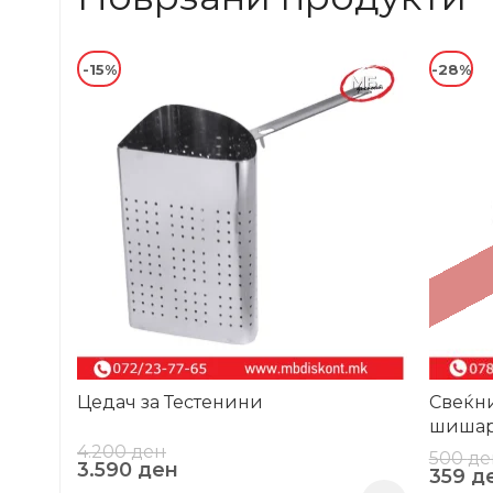
-15%
-28%
Цедач за Тестенини
Свеќн
шишар
4.200
ден
500
де
3.590
ден
359
д