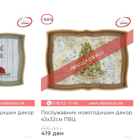
-30%
ПРОДАДЕНО!
дишен декор
Послужавник новогодишен декор
43х32см ПВЦ
600
ден
419
ден