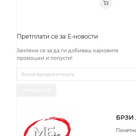
Претплати се за Е-новости
Зачлени се за да ги добиваш најновите
промоции и попусти!
ПРИЈАВИ СЕ
USEFUL 
БРЗИ
Почетн