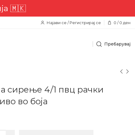
🇰
Најави се / Регистрирај се
0
/
0
ден
Пребарувај
за сирење 4/1 пвц рачки
иво во боја