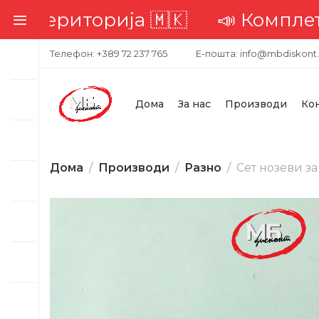
ериторија 🇲🇰
📣 Комплетна дос
Телефон: +389 72 237 765
Е-пошта: info@mbdiskont
Дома
За нас
Производи
Ко
Дома
Производи
Разно
Сет нозеви за
-30%