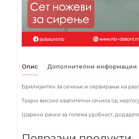
Опис
Дополнителни информации
Брилијантен за сечење и сервирање на раз
Трајно високо квалитетни сечила од нерѓос
Шарени рачки за голема удобност, додадет
Поврзани продукти