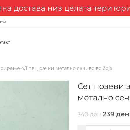
тава низ целата територија 🇲
.mk
нтакт
 сирење 4/1 пвц рачки метално сечиво во боја
Сет нозеви 
метално сеч
239
ден
340
ден