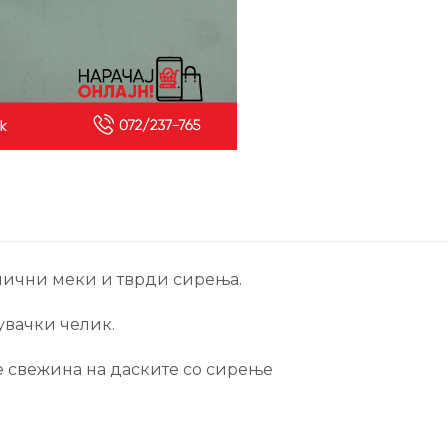
лични меки и тврди сирења.
увачки челик.
е свежина на даските со сирење