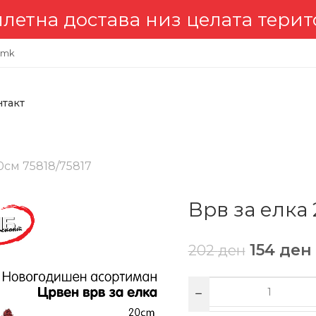
на достава низ целата територи
.mk
нтакт
0см 75818/75817
Врв за елка 
154
ден
202
ден