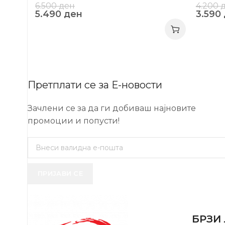
6.500
ден
4.200
5.490
ден
3.590
Претплати се за Е-новости
Зачлени се за да ги добиваш најновите
промоции и попусти!
ПРИЈАВИ СЕ
USEFUL 
БРЗИ