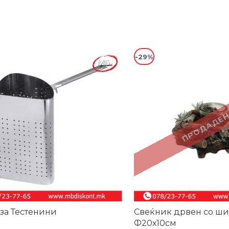
-29%
ПРОДАДЕН
за Тестенини
Свеќник дрвен со ш
Ф20х10см