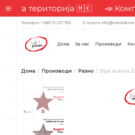
ата територија 🇲🇰
📣 Комплет
Телефон: +389 72 237 765
Е-пошта: info@mbdiskont
Дома
За нас
Производи
Ко
Дома
Производи
Разно
Врв за елка 2
-24%