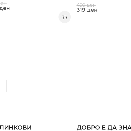
ден
450
ден
ден
319
ден
LINKS
INFORMATION
 ЛИНКОВИ
ДОБРО Е ДА ЗН