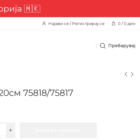
ја 🇲🇰
Најави се / Регистрирај се
0
/
0
ден
Пребарувај
20см 75818/75817
Додај во кошничка