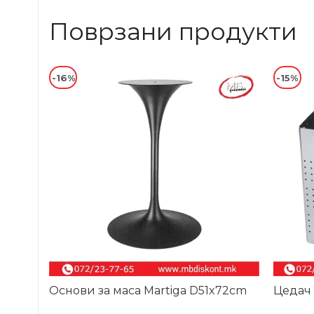
Поврзани продукти
-16%
-15%
Основи за маса Martiga D51x72cm
Цедач 