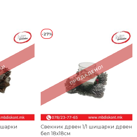
-27%
О!
ПРОДАДЕНО!
ишарки
Свекник дрвен 1/1 шишарки дрвен
бел 18х18см