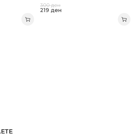
300
ден
219
ден
АЕТЕ