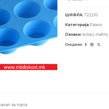
ШИФРА:
722210
Категорија
Разно
Ознаки:
kolaci
,
mafini
,
калап за торта