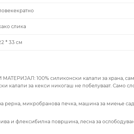
повекекратно
како слика
22 * 33 см
ЕРИЈАЛ: 100% силиконски калапи за храна, само н
ки калапи за кекси никогаш не побелуваат. Само сл
 за рерна, микробранова печка, машина за миење са
ва и флексибилна површина, лесна за ослободување и