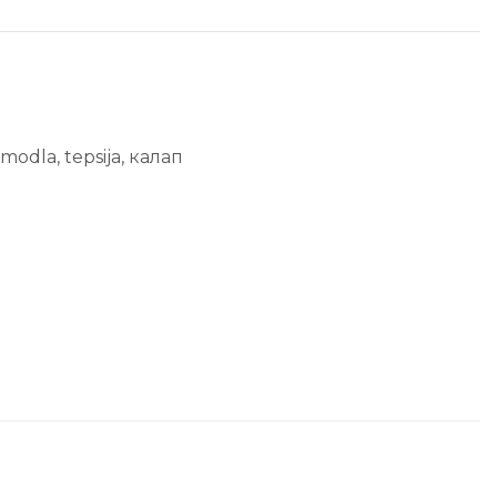
modla
,
tepsija
,
калап