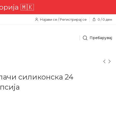
Најави се / Регистрирај се
0
/
0
ден
Пребарувај
лачи силиконска 24
псија