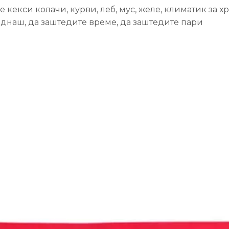
екси колачи, курви, леб, мус, желе, климатик за хр
еднаш, да заштедите време, да заштедите пари