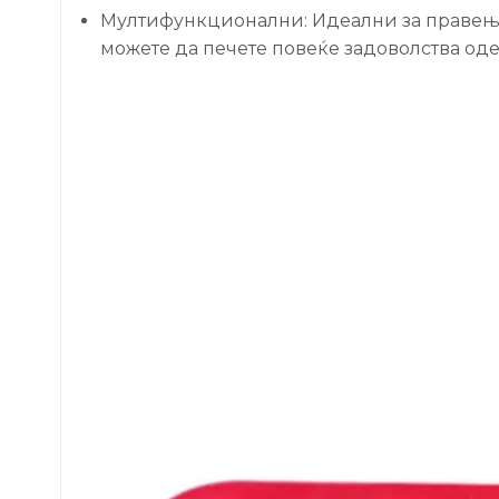
Мултифункционални: Идеални за правење к
можете да печете повеќе задоволства од