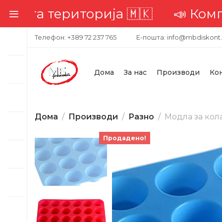
рија 🇲🇰
📣 Комплетна достава 
Телефон: +389 72 237 765
Е-пошта: info@mbdiskont
Дома
За нас
Производи
Ко
Дома
Производи
Разно
Модла за кол
Продадено!
-20%