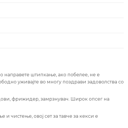
аправете штипкање, ако побелее, не е
ободно уживајте во многу поздрави задоволства со
дови, фрижидер, замрзнувач. Широк опсег на
 чистење, овој сет за тавче за кекси е