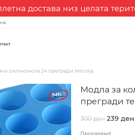
низ целата територија 🇲🇰
.mk
нтакт
ачи силиконска 24 прегради тепсија
Модла за ко
прегради те
239
ден
300
ден
Продадено!