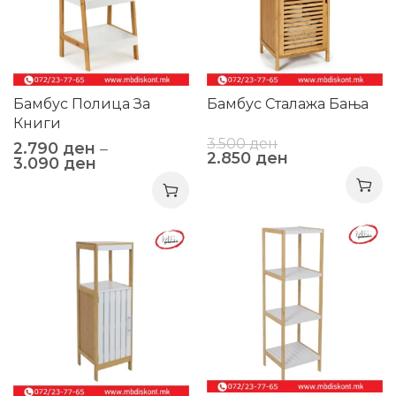
Бамбус Полица За
Бамбус Сталажa Бања
Книги
3.500
ден
2.790
ден
–
2.850
ден
3.090
ден
-25%
-22%