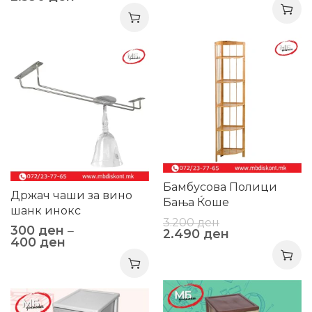
-22%
-33%
Бамбусова Полици
Држач чаши за вино
Бања Ќоше
шанк инокс
3.200
ден
300
ден
–
2.490
ден
400
ден
-18%
-13%