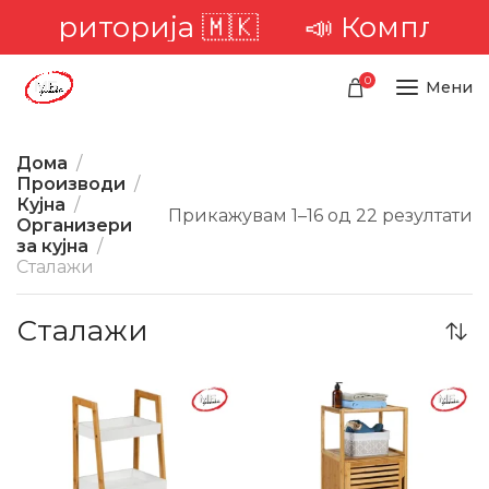
територија 🇲🇰
📣 Комплетна д
0
Мени
Дома
Производи
Кујна
Прикажувам 1–16 од 22 резултати
Организери
за кујна
Сталажи
Сталажи
-23%
-19%