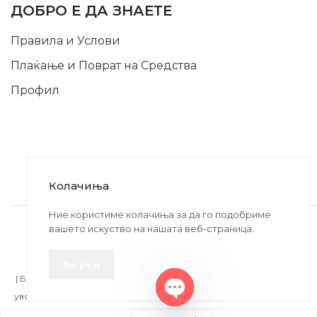
ДОБРО Е ДА ЗНАЕТЕ
Правила и Услови
Плаќање и Поврат на Средства
Профил
Колачиња
2020-2024 © MB DISKONT. Изработено од
Ние користиме колачиња за да го подобриме
вашето искуство на нашата веб-страница.
БРАМИТ ДООЕЛ
Прикажените цени се со вклучен ДДВ
Во ред
| БРАЌА МИНКОВИ 57, 2400 СТРУМИЦА | ДПТУ
БРАМИТ
ДООЕЛ
увоз-извоз Струмица Д.Б.: MK4027005146330 | ЕМБС: 6030530 |
Open