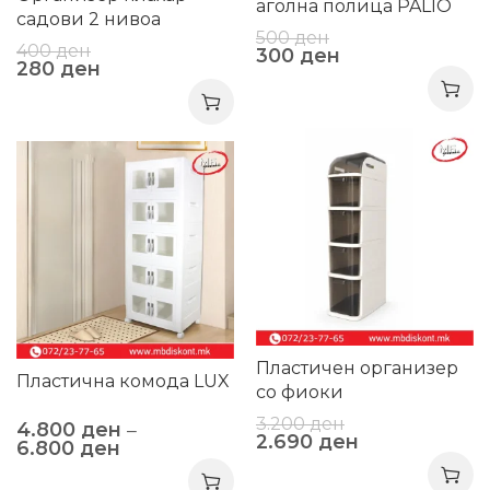
аголна полица PALIO
садови 2 нивоа
LAVA
500
ден
400
ден
300
ден
280
ден
-16%
-20%
Пластичен организер
Пластична комода LUX
со фиоки
3.200
ден
4.800
ден
–
2.690
ден
6.800
ден