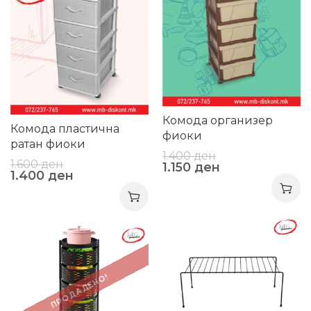
Комода организер
Комода пластична
фиоки
ратан фиоки
1.400
ден
1.600
ден
1.150
ден
1.400
ден
-30%
-28%
ПРОДАДЕНО!