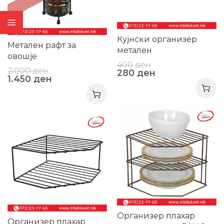
Кујнски организер
Метален рафт за
метален
овошје
400
ден
2.000
ден
280
ден
1.450
ден
-40%
-30%
Организер плахар
Организер плахар