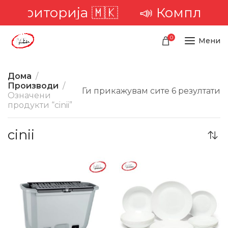
 територија 🇲🇰
📣 Комплетна 
0
Мени
Дома
Производи
Ги прикажувам сите 6 резултати
Означени
продукти “cinii”
cinii
-30%
-20%