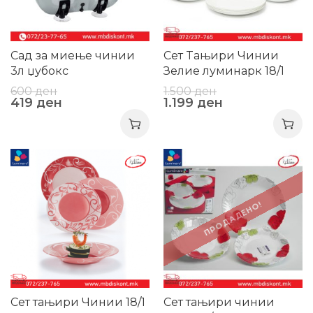
Сад за миење чинии
Сет Tањири Чинии
3л џубокс
Зелие луминарк 18/1
600
ден
1.500
ден
419
ден
1.199
ден
-23%
-11%
ПРОДАДЕНО!
Сет тањири Чинии 18/1
Сет тањири чинии