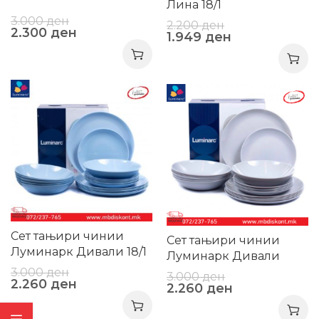
Лина 18/1
3.000
ден
2.200
ден
2.300
ден
1.949
ден
-25%
-25%
Сет тањири чинии
Сет тањири чинии
Луминарк Дивали 18/1
Луминарк Дивали
гранитни 18/1
3.000
ден
3.000
ден
2.260
ден
2.260
ден