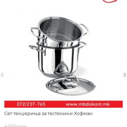
Сет тенџериња за тестенини Хофман
4.500
ден