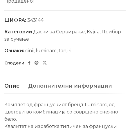
Продадено!
ШИФРА:
343144
Категории
Даски за Сервирање
,
Кујна
,
Прибор
за ручање
Ознаки:
cinii
,
luminarc
,
tanjiri
Опис
Дополнителни информации
Комплет од францускиот бренд Luminarc, од
цветови во комбинација со совршено снежно
бело.
Kвалитет на изработка типичен за француски