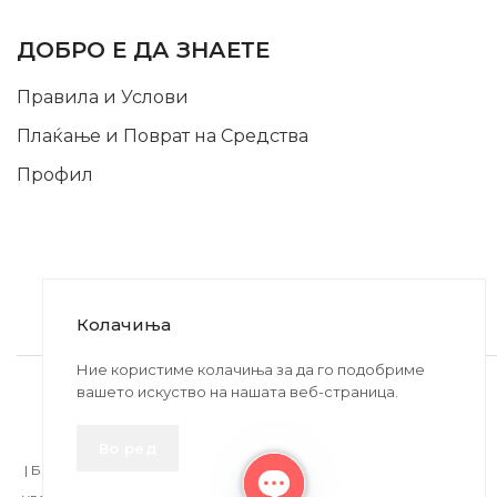
INFORMATION
ДОБРО Е ДА ЗНАЕТЕ
Правила и Услови
Плаќање и Поврат на Средства
Профил
Колачиња
2020-2024 © MB DISKONT. Изработено од
Ние користиме колачиња за да го подобриме
вашето искуство на нашата веб-страница.
БРАМИТ ДООЕЛ
Прикажените цени се со вклучен ДДВ
Во ред
| БРАЌА МИНКОВИ 57, 2400 СТРУМИЦА | ДПТУ
БРАМИТ
ДООЕЛ