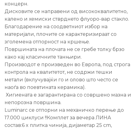
концерн.
Дисковите се направени од висококвалитетно,
калено и хемиски стврднето флуоро-вар стакло.
Благодарение на соодветниот избор на
материјали, плочите се карактеризираат со
зголемена отпорност на кршење.
Површината на плочата не се гребе толку брзо
како кај класичните танњири.
Производот е произведен во Европа, под строга
контрола на квалитетот, не содржи тешки
метали (вклучувајќи го и олово што често се
наоѓа во поевтината керамика).
Хигиената е загарантирана со совршено мазна и
непорозна површина.
Luminarc се отпорни на механичко перење до
17.000 циклуси !!Комплет за вечера ЛИНА
состав:6 x плитка чинија, дијаметар 25 cm,