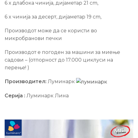
6 x длабока чинија, дијаметар 21 cm,
6 x чинија за десерт, дијаметар 19 cm,
Производот може да се користи во
микробранови печки
Производот е погоден за машини за миење
садови – (отпорност до 17.000 циклуси на
перење! )
Производител:
Луминарк
Серија :
Луминарк Лина