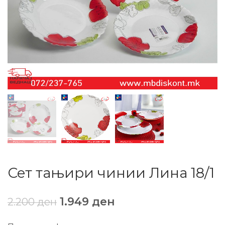
Сет тањири чинии Лина 18/1
1.949
ден
2.200
ден