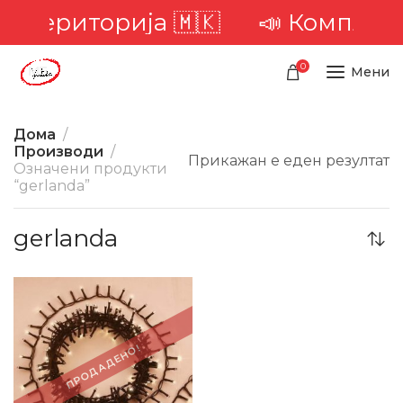
та територија 🇲🇰
📣 Комплетн
0
Мени
Дома
Производи
Прикажан е еден резултат
Означени продукти
“gerlanda”
gerlanda
-31%
ПРОДАДЕНО!