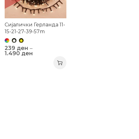
Сијалички Герланда 11-
15-21-27-39-57m
239
ден
–
1.490
ден