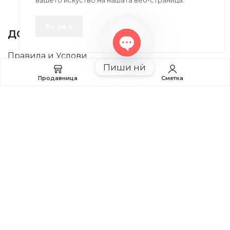
вашето искуство на нашата веб-страница.
INFORMATION
Во ред
ДОБРО Е ДА ЗНАЕТЕ
Правила и Услови
Open
Пиши нѝ
chaty
Плаќање и Поврат на Средства
Продавница
Сметка
Профил
2020-2024 © MB DISKONT. Изработено од
БРАМИТ ДООЕЛ
Прикажените цени се со вклучен ДДВ
| БРАЌА МИНКОВИ 57, 2400 СТРУМИЦА | ДПТУ
БРАМИТ
ДООЕЛ