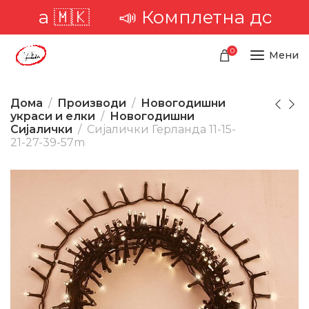
ја 🇲🇰
📣 Комплетна достава н
0
Мени
Дома
Производи
Новогодишни
украси и елки
Новогодишни
Сијалички
Сијалички Герланда 11-15-
21-27-39-57m
-31%