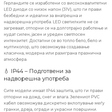
Герландите се изработени со висококвалитетни
LED диоди со низок напон (31V), што ги прави
безбедни и идеални за внатрешна и
надворешна употреба. LED светилките не се
загреваат, отпорни се на долготрајно работење и
нудат силен, јасен и уреден светлосен
интензитет. Достапни се во топло бело, бело и
мултиколор, што овозможува создавање
класична, модерна или разиграна празнична
атмосфера.
💧 IP44 – Подготвени за
надворешна употреба
Сите модели имаат IP44 заштита, што ги прави
отпорни на дожд, снег и влага. Зелениот PVC
кабел овозможува дискретно вклопување меѓу
гранки, дрвја, огради и украсни површини.