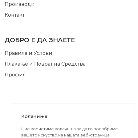
Производи
Контакт
INFORMATION
ДОБРО Е ДА ЗНАЕТЕ
Правила и Услови
Плаќање и Поврат на Средства
Профил
Колачиња
2020-2024 © MB DISKONT. Изработено од
Ние користиме колачиња за да го подобриме
вашето искуство на нашата веб-страница.
БРАМИТ ДООЕЛ