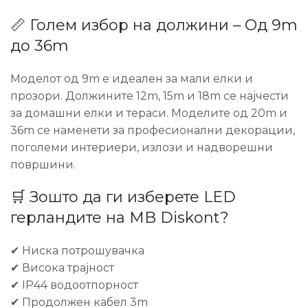
📏 Голем избор на должини – Од 9m
до 36m
Моделот од 9m е идеален за мали елки и
прозори. Должините 12m, 15m и 18m се најчести
за домашни елки и тераси. Моделите од 20m и
36m се наменети за професионални декорации,
поголеми интериери, излози и надворешни
површини.
🛒 Зошто да ги изберете LED
герландите на MB Diskont?
✔ Ниска потрошувачка
✔ Висока трајност
✔ IP44 водоотпорност
✔ Продолжен кабел 3m