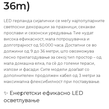
36m)
LED герланда сијалички се меѓу најпопуларните
светлосни декорации за празници, секакви
прослави и сезонски уредувања. Тие нудат
висока ефикасност, мала потрошувачка и
долготрајност од 50.000 часа. Достапни се во
должини од 9 до 36 метри, што овозможува
лесно прилагодување за секој тип простор – од
мала домашна елка, па сè до големи тераси,
излози и фасади. Сите модели доаѓаат со
дополнителен продолжен кабел од 3 метри за
максимална флексибилност при поставување.
✨ Енергетски ефикасно LED
осветлување