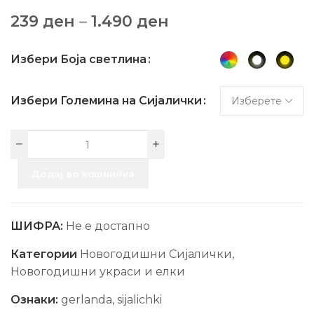
239
ден
–
1.490
ден
Избери Боја светлина
Избери Големина на Сијалички
Додај во кошничка
ШИФРА:
Не е достапно
Категории
Новогодишни Сијалички
,
Новогодишни украси и елки
Ознаки:
gerlanda
,
sijalichki