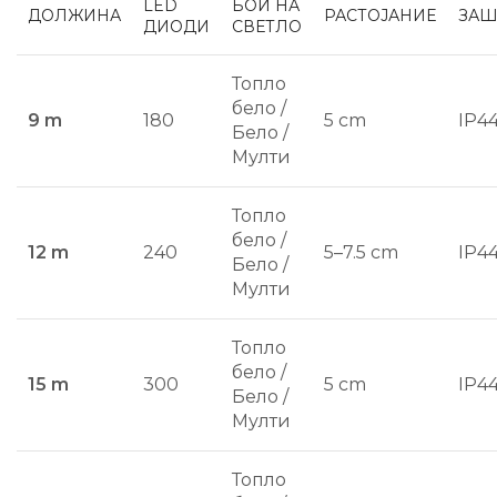
LED
БОИ НА
ДОЛЖИНА
РАСТОЈАНИЕ
ЗАШ
ДИОДИ
СВЕТЛО
Топло
бело /
9 m
180
5 cm
IP4
Бело /
Мулти
Топло
бело /
12 m
240
5–7.5 cm
IP4
Бело /
Мулти
Топло
бело /
15 m
300
5 cm
IP4
Бело /
Мулти
Топло