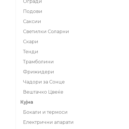
Огради
Подови
Саксии
Светилки Соларни
Скари
Тенди
Трамболини
Фрижидери
Чадори за Сонце
Вештачко Цвеќе
Кујна
Бокали и термоси
Електрични апарати