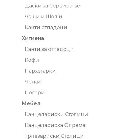
Даски за Сервирање
Чаши и Шолји
Канти отпадоци
Хигиена
Канти за отпадоци
Кофи
Пархетарки
Четки
Џогери
Мебел
Канцелариски Столици
Канцелариска Опрема
Трпезариски Столици