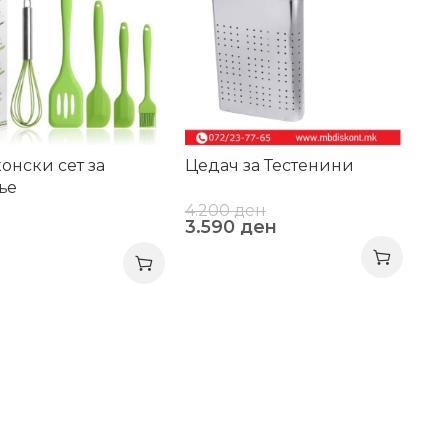
онски сет за
Цедач за Тестенини
ње
4.200
ден
3.590
ден