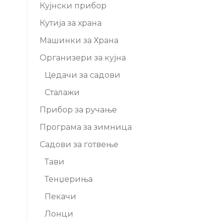
Кујнски прибор
Кутија за храна
Машинки за Храна
Организери за кујна
Цедачи за садови
Сталажи
Прибор за ручање
Програма за зимница
Садови за готвење
Тави
Тенџериња
Пекачи
Лонци