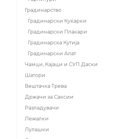
Градинарство
Градинарски Куќарки
Градинарски Плакари
Градинарска Кутија
Градинарски Алат
Чамци, Кајаци и СУП Даски
Шатори
Вештачка Трева
Држачи за Саксии
Разладувачи
Лежалки
Лулашки