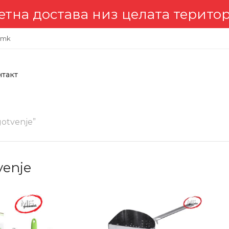
става низ целата територија 
.mk
нтакт
otvenje”
venje
-15%