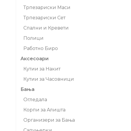
Трпезариски Маси
Трпезариски Сет
Спални и Кревети
Полици
Работно Биро
Аксесоари
Кутии за Накит
Кутии за Часовници
Бања
Огледала
Корпи за Aлишта
Организери за Бања
Сапуњерки