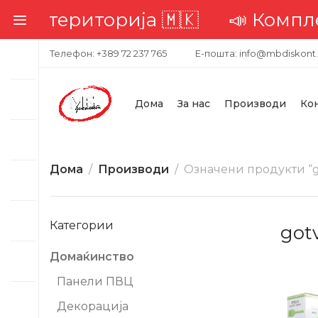
ериторија 🇲🇰
📣 Комплетна до
Телефон: +389 72 237 765
Е-пошта: info@mbdiskont
Дома
За нас
Производи
Ко
Дома
Производи
Означени продукти “g
Категории
got
Домаќинство
Панели ПВЦ
Декорација