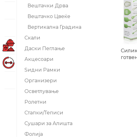
Вештачки Дрва
Вештачко Цвеќе
Вертикална Градина
Скали
Даски Пеглање
Силик
готве
Акцесоари
Ѕидни Рамки
Организери
Осветлување
Ролетни
Стапки/Теписи
Сушари за Алишта
Фолија