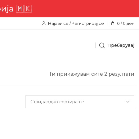
🇰
Најави се / Регистрирај се
0
/
0
ден
Пребарувај
Ги прикажувам сите 2 резултати