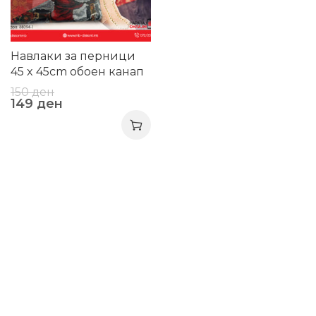
Навлаки за перници
45 x 45cm обоен канап
150
ден
149
ден