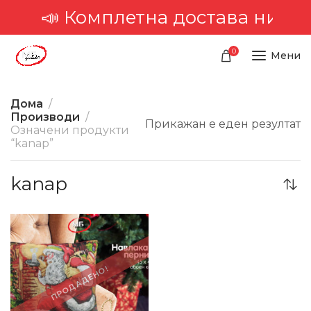
📣 Комплетна достава низ ц
0
Мени
Дома
Производи
Прикажан е еден резултат
Означени продукти
“kanap”
kanap
-1%
ПРОДАДЕНО!