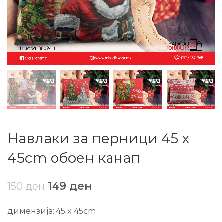
Навлаки за перници 45 x
45cm обоен канап
149
ден
150
ден
димензија: 45 x 45cm