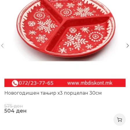
Новогодишен тањир х3 порцелан 30см
575
ден
504
ден