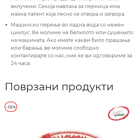
вклучени. Секоја навлака за перница има
мазна патент која лесно се отвора и затвора.
Машинско перење во ладна вода со нежен
циклус. Ве молиме не белилото или сушењето
на машината. Ако имате какви било прашања
или барања, ве молиме слободно
контактирајте со нас, ние ќе ви одговориме за
24 часа.
Поврзани продукти
-12%