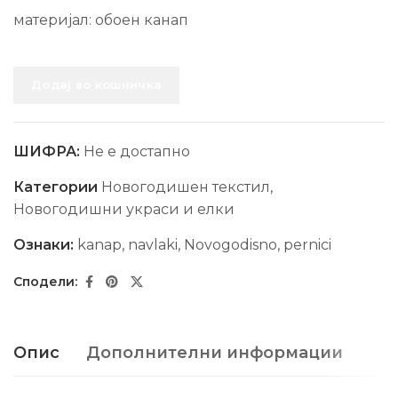
материјал: обоен канап
Додај во кошничка
ШИФРА:
Не е достапно
Категории
Новогодишен текстил
,
Новогодишни украси и елки
Ознаки:
kanap
,
navlaki
,
Novogodisno
,
pernici
Опис
Дополнителни информации