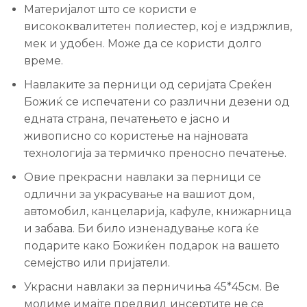
Материјалот што се користи е
висококвалитетен полиестер, кој е издржлив,
мек и удобен. Може да се користи долго
време.
Навлаките за перници од серијата Среќен
Божиќ се испечатени со различни дезени од
едната страна, печатењето е јасно и
живописно со користење на најновата
технологија за термичко преносно печатење.
Овие прекрасни навлаки за перници се
одлични за украсување на вашиот дом,
автомобил, канцеларија, кафуле, книжарница
и забава. Би било изненадување кога ќе
подарите како Божиќен подарок на вашето
семејство или пријатели.
Украсни навлаки за перничиња 45*45см. Ве
молиме имајте предвид инсертите не се