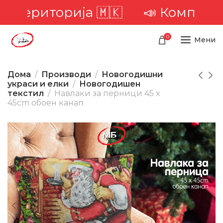
 територија 🇲🇰
📣 Комплетна 
0
Мени
Дома
Производи
Новогодишни
украси и елки
Новогодишен
текстил
Навлаки за перници 45 x
45cm обоен канап
-1%