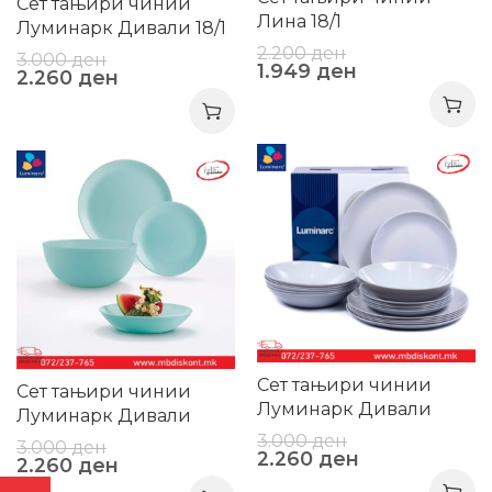
Сет тањири чинии
Лина 18/1
Луминарк Дивали 18/1
2.200
ден
3.000
ден
1.949
ден
2.260
ден
-25%
-25%
Сет тањири чинии
Сет тањири чинии
Луминарк Дивали
Луминарк Дивали
гранитни 18/1
теркизни 18/1
3.000
ден
3.000
ден
2.260
ден
2.260
ден