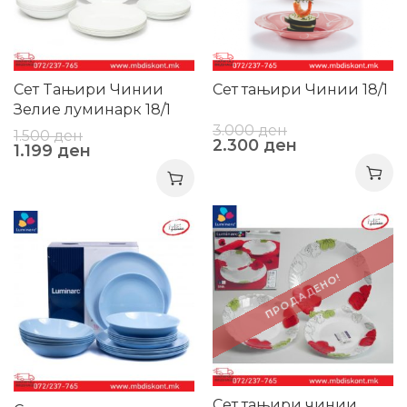
Сет Tањири Чинии
Сет тањири Чинии 18/1
Зелие луминарк 18/1
3.000
ден
1.500
ден
2.300
ден
1.199
ден
-11%
-25%
ПРОДАДЕНО!
Сет тањири чинии