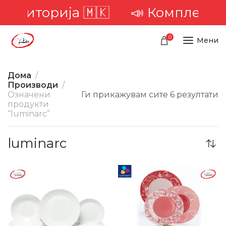
 територија 🇲🇰
📣 Комплетна д
0
Мени
Дома
Производи
Означени
Ги прикажувам сите 6 резултати
продукти
“luminarc”
luminarc
-20%
-23%