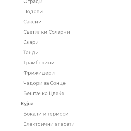
Огради
Подови
Саксии
Светилки Соларни
Скари
Тенди
Трамболини
Фрижидери
Чадори за Сонце
Вештачко Цвеќе
Кујна
Бокали и термоси
Електрични апарати