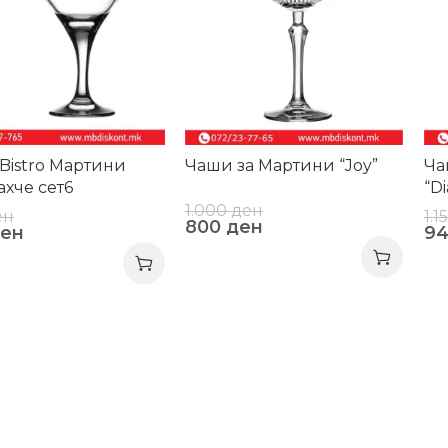
Bistro Мартини
Чаши за Мартини “Joy”
Ча
ахче сет6
“D
1.000
ден
ен
1.1
800
ден
ен
9