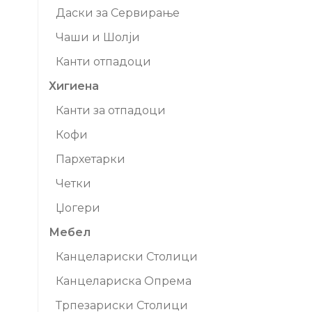
Даски за Сервирање
Чаши и Шолји
Канти отпадоци
Хигиена
Канти за отпадоци
Кофи
Пархетарки
Четки
Џогери
Мебел
Канцелариски Столици
Канцелариска Опрема
Трпезариски Столици