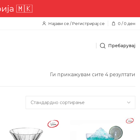
🇲🇰
Најави се / Регистрирај се
0
/
0
ден
Пребарувај
Ги прикажувам сите 4 резултати
8%
-24%