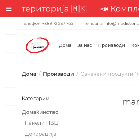
 територија 🇲🇰
📣 Комплетна д
Телефон: +389 72 237 765
Е-пошта: info@mbdiskont
Дома
За нас
Производи
Ко
Дома
Производи
Означени продукти “ma
Категории
mar
Домаќинство
-10%
Панели ПВЦ
Декорација