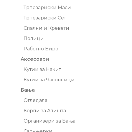
Трпезариски Маси
Трпезариски Сет
Спални и Кревети
Полици
Работно Биро
Аксесоари
Кутии за Накит
Кутии за Часовници
Бања
Огледала
Корпи за Aлишта
Организери за Бања
Сапуњерки