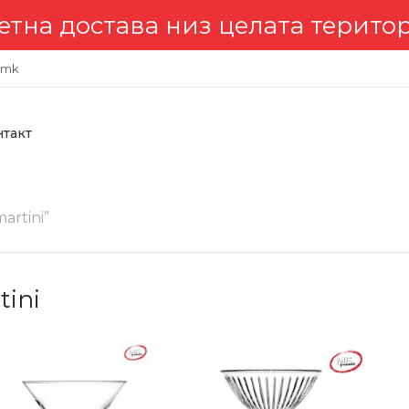
остава низ целата територија 
.mk
нтакт
rtini”
tini
-20%
-1