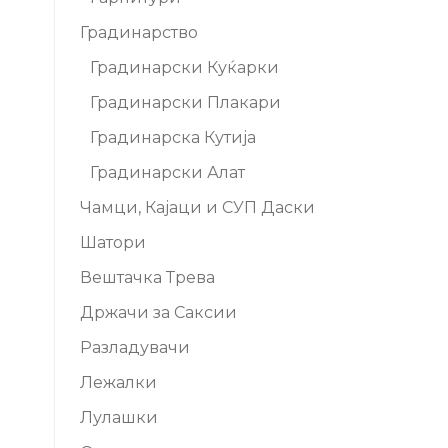
Градинарство
Градинарски Куќарки
Градинарски Плакари
Градинарска Кутија
Градинарски Алат
Чамци, Кајаци и СУП Даски
Шатори
Вештачка Трева
Држачи за Саксии
Разладувачи
Лежалки
Лулашки