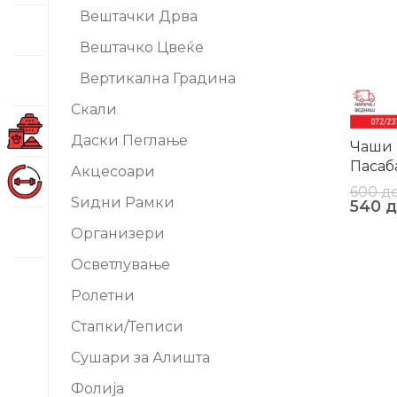
Вештачки Дрва
Вештачко Цвеќе
Вертикална Градина
Скали
Даски Пеглање
Чаши 
Пасаб
Акцесоари
600
д
Ѕидни Рамки
540
д
Организери
Осветлување
Ролетни
Стапки/Теписи
Сушари за Алишта
Фолија