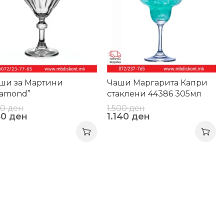
ши за Мартини
Чаши Маргарита Капри
iamond”
стаклени 44386 305мл
сет 12бр
50
ден
1.500
ден
40
ден
1.140
ден