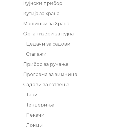
Кујнски прибор
Кутија за храна
Машинки за Храна
Организери за кујна
Цедачи за садови
Сталажи
Прибор за ручање
Програма за зимница
Садови за готвење
Тави
Тенџериња
Пекачи
Лонци