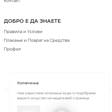
Контакт
INFORMATION
ДОБРО Е ДА ЗНАЕТЕ
Правила и Услови
Плаќање и Поврат на Средства
Профил
Колачиња
2020-2024 © MB DISKONT. Изработено од
Ние користиме колачиња за да го подобриме
вашето искуство на нашата веб-страница.
БРАМИТ ДООЕЛ
Прикажените цени се со вклучен ДДВ
Во ред