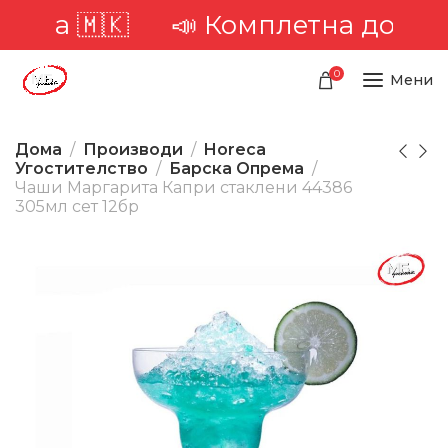
🇲🇰
📣 Комплетна достава низ 
0
Мени
Дома
Производи
Horeca
Угостителство
Барска Опрема
Чаши Маргарита Капри стаклени 44386
305мл сет 12бр
-24%