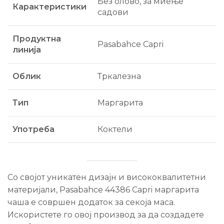
Без олово, за миење
Карактеристики
садови
Продуктна
Pasabahce Capri
линија
Облик
Тркалезна
Тип
Маргарита
Употреба
Коктели
Со својот уникатен дизајн и висококвалитетни
материјали, Pasabahce 44386 Capri маргарита
чаша е совршен додаток за секоја маса.
Искористете го овој производ за да создадете