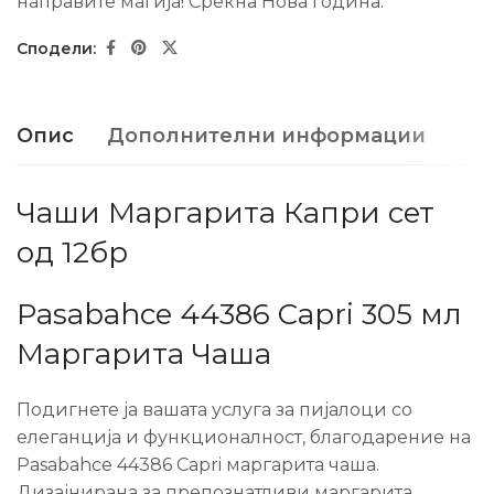
направите магија! Среќна Нова гoдина.
Опис
Дополнителни информации
Чаши Маргарита Капри сет
од 12бр
Pasabahce 44386 Capri 305 мл
Маргарита Чаша
Подигнете ја вашата услуга за пијалоци со
елеганција и функционалност, благодарение на
Pasabahce 44386 Capri маргарита чаша.
Дизајнирана за препознатливи маргарита