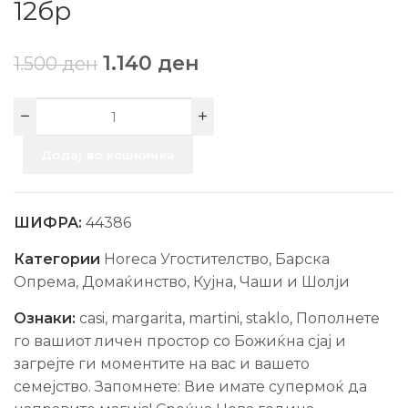
12бр
1.140
ден
1.500
ден
Додај во кошничка
ШИФРА:
44386
Категории
Horeca Угостителство
,
Барска
Опрема
,
Домаќинство
,
Кујна
,
Чаши и Шолји
Ознаки:
casi
,
margarita
,
martini
,
staklo
,
Пополнете
го вашиот личен простор со Божиќна сјај и
загрејте ги моментите на вас и вашето
семејство. Запомнете: Вие имате супермоќ да