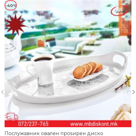
-40%
Послужавник овален проѕирен диско