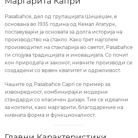
Маргарита Капри
Pasabahce, дел од групацијата Шишеџам, е
основана во 1935 година од Кемал Ататурк,
поставувајќи ја основата за долга историја на
производство на стакло. Како трет најголем
производител на стакларија во светот, Pasabahce
ги спојува традицијата и иновацијата. Со почит
кон природата и законот, нивните производи се
создадени со врвен квалитет и одржливост.
Чашите од Pasabahce Capri се пример за
извонредност, комбинирајќи модерни
стандарди со класичен дизајн. Тие се идеални
за коктели, како маргарити, благодарение на
нивната форма и функционалност.
Главни Карактеристики