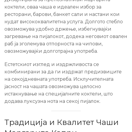
коктели, оваа чаша е идеален избор за
ресторани, барови, банкет сали и настани кои
нудат висококвалитетна услуга. Долгото стебло
овозможува удобно држење, избегнувајќи
загревање на пијалокот, додека неговиот овален
раб ја зголемува отпорноста на чипови,
овозможувајќи долготрајна употреба.
Естетскиот изглед и издржливоста се
комбинирани за да ги издржат предизвиците
на секојдневната употреба. Исклучителната
јасност на чашата овозможува целосно
истакнување на специјалните коктели, што
додава луксузна нота на секој пијалок.
Традиција и Квалитет Чаши