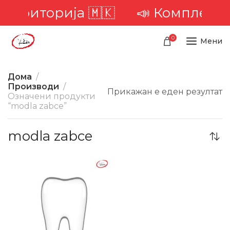
а територија 🇲🇰
📣 Комплетна 
0
Мени
Дома
Производи
Прикажан е еден резултат
Означени продукти
“modla zabce”
modla zabce
-41%