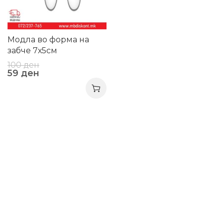
Модла во форма на
забче 7х5см
100
ден
59
ден