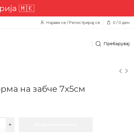
Најави се / Регистрирај се
0
/
0
ден
Пребарувај
рма на забче 7х5см
Додај во кошничка