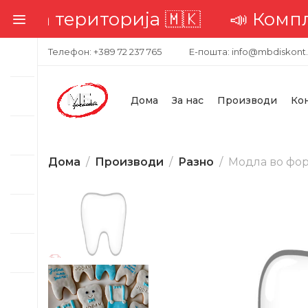
рија 🇲🇰
📣 Комплетна достава
Телефон: +389 72 237 765
Е-пошта: info@mbdiskont
Дома
За нас
Производи
Ко
Дома
Производи
Разно
Модла во фор
-41%