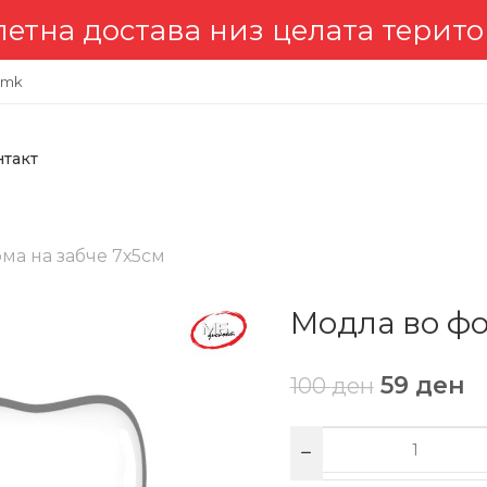
 низ целата територија 🇲🇰
.mk
нтакт
ма на забче 7х5см
Модла во фо
59
ден
100
ден